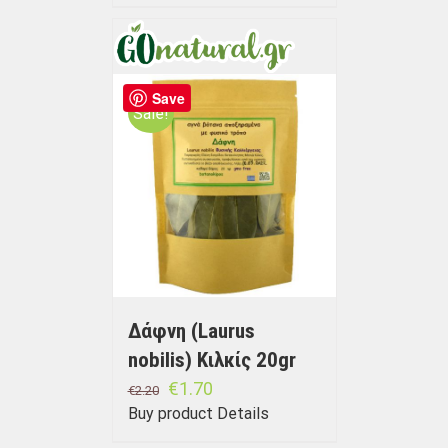
Save
Sale!
Δάφνη (Laurus
nobilis) Κιλκίς 20gr
€
1.70
€
2.20
Buy product
Details