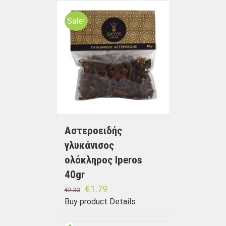
Sale!
Αστεροειδής
γλυκάνισος
ολόκληρος Iperos
40gr
€
1.79
€
2.33
Buy product
Details