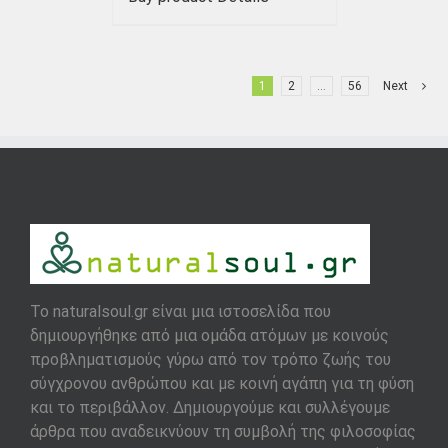
1
2
…
56
Next
To naturalsoul.gr είναι μια ιστοσελίδα που
δημιουργήθηκε από μια ομάδα ατόμων με κοινούς
προβληματισμούς γύρω από τον τρόπο ζωής του
σύγχρονου ανθρώπου και με κοινή αγάπη για τη φύση
και το περιβάλλον. Δημιουργούμε και συλλέγουμε
άρθρα που αναδεικνύουν τη συμβολή της φιλοσοφίας