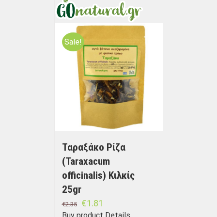
Sale!
Ταραξάκο Ρίζα
(Taraxacum
officinalis) Κιλκίς
25gr
€
1.81
€
2.35
Buy product
Details