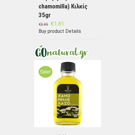
chamomilla) Κιλκίς
35gr
€
1.81
€
2.35
Buy product
Details
Sale!