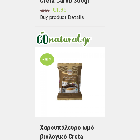
Creta Carob 300gr
€
1.86
€
2.23
Buy product
Details
Sale!
Χαρουπάλευρο ωμό
βιολογικό Creta