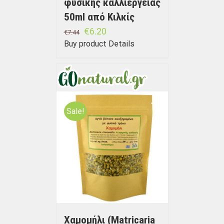
φυσικής καλλιέργειας
50ml από Κιλκίς
€
6.20
€
7.44
Buy product
Details
Sale!
Χαμομήλι (Matricaria