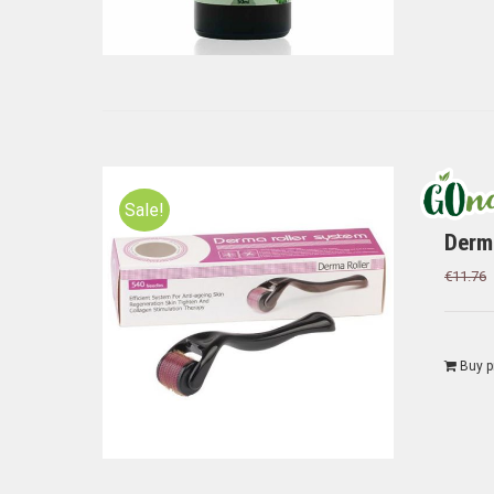
Sale!
Derm
€
11.76
Buy p