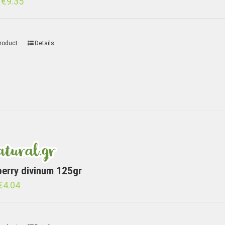
€
9.35
roduct
Details
berry divinum 125gr
€
4.04