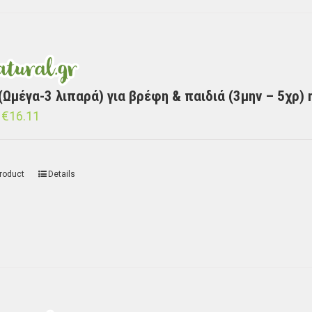
(Ωμέγα-3 λιπαρά) για βρέφη & παιδιά (3μην – 5χρ) 
€
16.11
roduct
Details