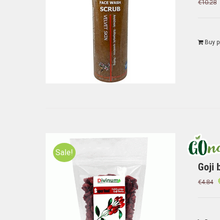
€
10.28
Buy p
Sale!
Goji 
€
4.84