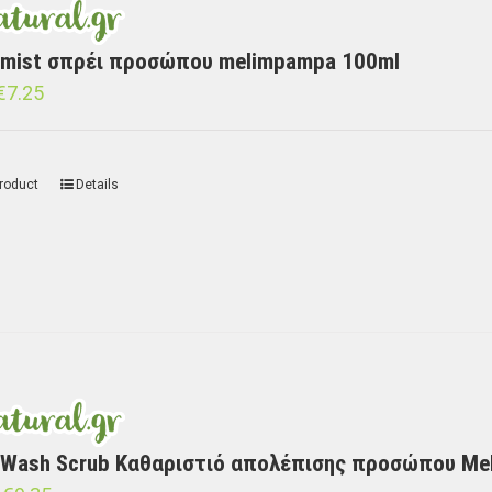
 mist σπρέι προσώπου melimpampa 100ml
€
7.25
roduct
Details
 Wash Scrub Καθαριστιό απολέπισης προσώπου Me