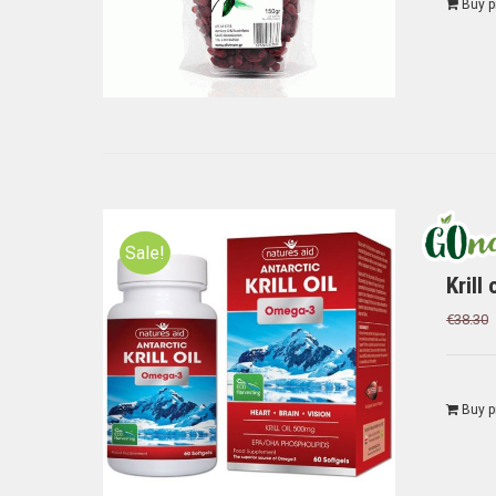
Buy p
Sale!
Kril
€
38.30
Buy p