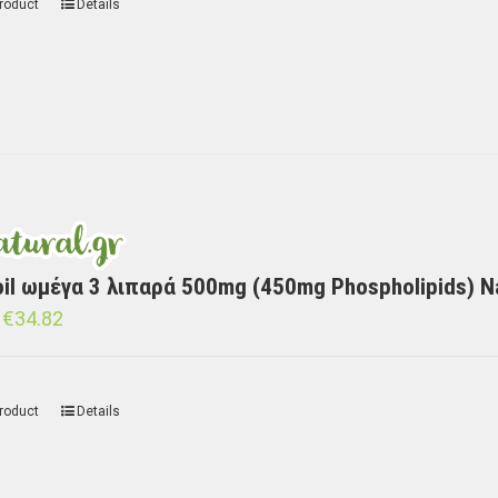
roduct
Details
l oil ωμέγα 3 λιπαρά 500mg (450mg Phospholipids) N
€
34.82
roduct
Details