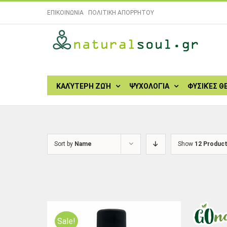
Skip
ΕΠΙΚΟΙΝΩΝΙΑ
|
ΠΟΛΙΤΙΚΗ ΑΠΟΡΡΗΤΟΥ
to
content
Search
for:
ΚΑΛΎΤΕΡΗ ΖΩΉ
ΨΥΧΟΛΟΓΊΑ
ΦΥΣΙΚΈΣ Θ
Sort by
Name
Show
12 Produc
Sale!