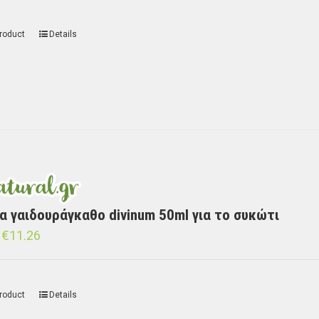
roduct
Details
α γαιδουράγκαθο divinum 50ml για το συκώτι
€
11.26
roduct
Details