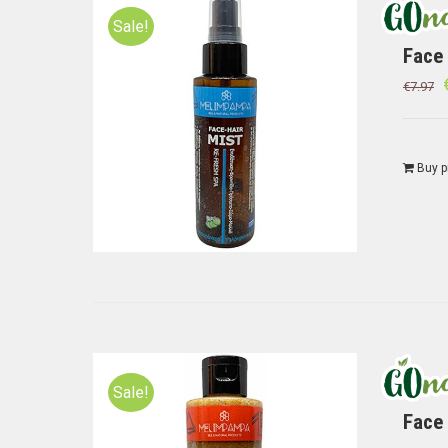
Sale!
Face
€
7.97
Buy p
Sale!
Face