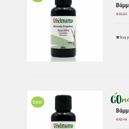
Bάμμ
€
13.51
Buy p
Sale!
Bάμμ
€
12.15