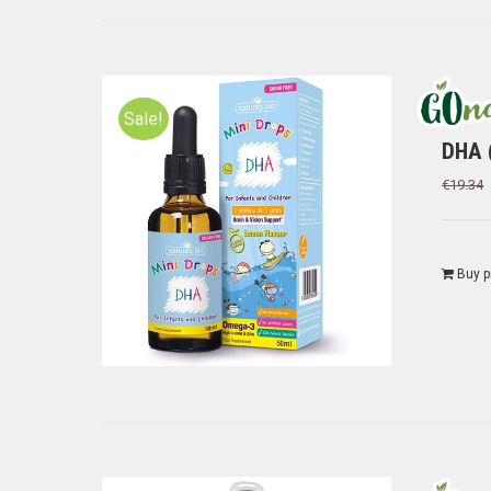
Sale!
DHA 
€
19.34
Buy p