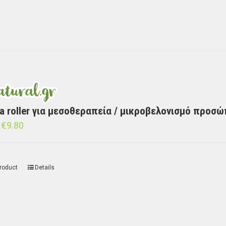
a roller για μεσοθεραπεία / μικροβελονισμό προσ
€
9.80
roduct
Details