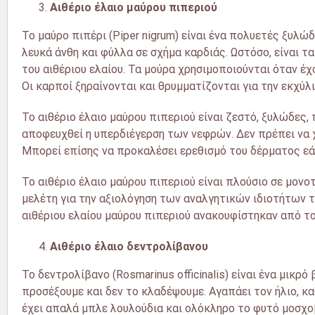
Αιθέριο έλαιο μαύρου πιπεριού
Το μαύρο πιπέρι (Piper nigrum) είναι ένα πολυετές ξυλώδε
λευκά άνθη και φύλλα σε σχήμα καρδιάς. Ωστόσο, είναι τα
του αιθέριου ελαίου. Τα μούρα χρησιμοποιούνται όταν έχ
Οι καρποί ξηραίνονται και θρυμματίζονται για την εκχύλι
Το αιθέριο έλαιο μαύρου πιπεριού είναι ζεστό, ξυλώδες, 
αποφευχθεί η υπερδιέγερση των νεφρών. Δεν πρέπει να 
Μπορεί επίσης να προκαλέσει ερεθισμό του δέρματος εά
Το αιθέριο έλαιο μαύρου πιπεριού είναι πλούσιο σε μονο
μελέτη για την αξιολόγηση των αναλγητικών ιδιοτήτων το
αιθέριου ελαίου μαύρου πιπεριού ανακουφίστηκαν από το
Αιθέριο έλαιο δεντρολίβανου
Το δεντρολίβανο (Rosmarinus officinalis) είναι ένα μικρ
προσέξουμε και δεν το κλαδέψουμε. Αγαπάει τον ήλιο, κ
έχει απαλά μπλε λουλούδια και ολόκληρο το φυτό μοσχο