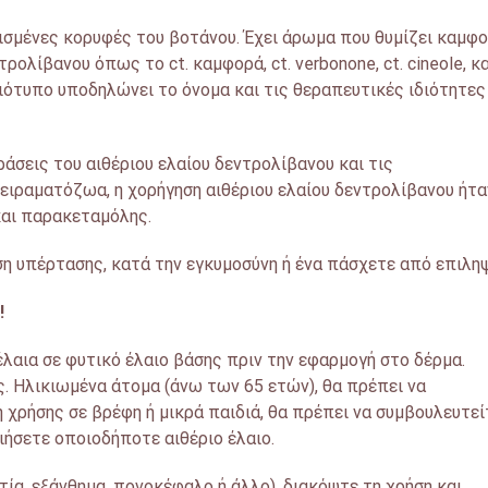
ισμένες κορυφές του βοτάνου. Έχει άρωμα που θυμίζει καμφο
ολίβανου όπως το ct. καμφορά, ct. verbonone, ct. cineole, κα
ειότυπο υποδηλώνει το όνομα και τις θεραπευτικές ιδιότητες
άσεις του αιθέριου ελαίου δεντρολίβανου και τις
ειραματόζωα, η χορήγηση αιθέριου ελαίου δεντρολίβανου ήτα
και παρακεταμόλης.
η υπέρτασης, κατά την εγκυμοσύνη ή ένα πάσχετε από επιληψ
!
έλαια σε φυτικό έλαιο βάσης πριν την εφαρμογή στο δέρμα.
 Ηλικιωμένα άτομα (άνω των 65 ετών), θα πρέπει να
χρήσης σε βρέφη ή μικρά παιδιά, θα πρέπει να συμβουλευτεί
ήσετε οποιοδήποτε αιθέριο έλαιο.
ία, εξάνθημα, πονοκέφαλο ή άλλο), διακόψτε τη χρήση και