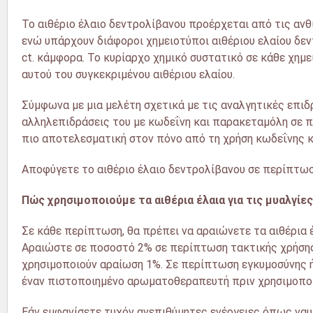
Το αιθέριο έλαιο δεντρολίβανου προέρχεται από τις ανθ
ενώ υπάρχουν διάφοροι χημειοτύποι αιθέριου ελαίου δεντρ
ct. κάμφορα. Το κυρίαρχο χημικό συστατικό σε κάθε χημ
αυτού του συγκεκριμένου αιθέριου ελαίου.
Σύμφωνα με μια μελέτη σχετικά με τις αναλγητικές επιδρ
αλληλεπιδράσεις του με κωδεΐνη και παρακεταμόλη σε π
πιο αποτελεσματική στον πόνο από τη χρήση κωδεΐνης 
Αποφύγετε το αιθέριο έλαιο δεντρολίβανου σε περίπτωσ
Πώς χρησιμοποιούμε τα αιθέρια έλαια για τις μυαλγίες
Σε κάθε περίπτωση, θα πρέπει να αραιώνετε τα αιθέρια 
Αραιώστε σε ποσοστό 2% σε περίπτωση τακτικής χρήσης.
χρησιμοποιούν αραίωση 1%. Σε περίπτωση εγκυμοσύνης ή 
έναν πιστοποιημένο αρωματοθεραπευτή πριν χρησιμοποι
Εάν εμφανίσετε τυχόν ανεπιθύμητες ενέργειες όπως ναυτ