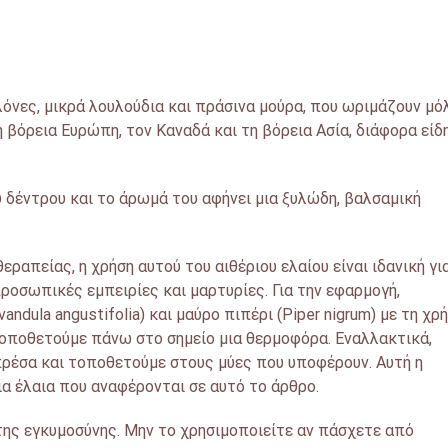
λόνες, μικρά λουλούδια και πράσινα μούρα, που ωριμάζουν μό
 βόρεια Ευρώπη, τον Καναδά και τη βόρεια Ασία, διάφορα είδ
ου δέντρου και το άρωμά του αφήνει μια ξυλώδη, βαλσαμική
.
απείας, η χρήση αυτού του αιθέριου ελαίου είναι ιδανική γι
ροσωπικές εμπειρίες και μαρτυρίες. Για την εφαρμογή,
ndula angustifolia) και μαύρο πιπέρι (Piper nigrum) με τη χρ
τοποθετούμε πάνω στο σημείο μια θερμοφόρα. Εναλλακτικά,
πρέσα και τοποθετούμε στους μύες που υποφέρουν. Αυτή η
ια έλαια που αναφέρονται σε αυτό το άρθρο.
της εγκυμοσύνης. Μην το χρησιμοποιείτε αν πάσχετε από