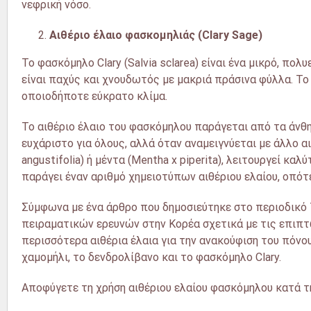
νεφρική νόσο.
Αιθέριο έλαιο φασκομηλιάς (
Clary
Sage
)
Το φασκόμηλο Clary (Salvia sclarea) είναι ένα μικρό, π
είναι παχύς και χνουδωτός με μακριά πράσινα φύλλα. Το
οποιοδήποτε εύκρατο κλίμα.
Το αιθέριο έλαιο του φασκόμηλου παράγεται από τα άνθη.
ευχάριστο για όλους, αλλά όταν αναμειγνύεται με άλλο α
angustifolia) ή μέντα (Mentha x piperita), λειτουργεί κ
παράγει έναν αριθμό χημειοτύπων αιθέριου ελαίου, οπότε
Σύμφωνα με ένα άρθρο που δημοσιεύτηκε στο περιοδικό The
πειραματικών ερευνών στην Κορέα σχετικά με τις επιπτ
περισσότερα αιθέρια έλαια για την ανακούφιση του πόνο
χαμομήλι, το δενδρολίβανο και το φασκόμηλο Clary.
Αποφύγετε τη χρήση αιθέριου ελαίου φασκόμηλου κατά τ