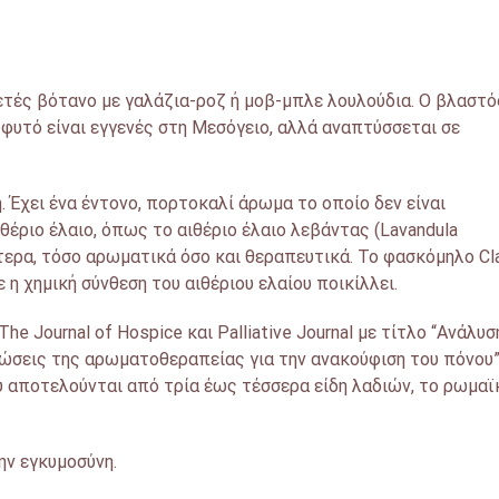
ολυετές βότανο με γαλάζια-ροζ ή μοβ-μπλε λουλούδια. Ο βλαστό
 φυτό είναι εγγενές στη Μεσόγειο, αλλά αναπτύσσεται σε
 Έχει ένα έντονο, πορτοκαλί άρωμα το οποίο δεν είναι
ιθέριο έλαιο, όπως το αιθέριο έλαιο λεβάντας (Lavandula
αλύτερα, τόσο αρωματικά όσο και θεραπευτικά. Το φασκόμηλο Cl
 η χημική σύνθεση του αιθέριου ελαίου ποικίλλει.
 Journal of Hospice και Palliative Journal με τίτλο “Ανάλυσ
ώσεις της αρωματοθεραπείας για την ανακούφιση του πόνου”
υ αποτελούνται από τρία έως τέσσερα είδη λαδιών, το ρωμαϊ
ην εγκυμοσύνη.