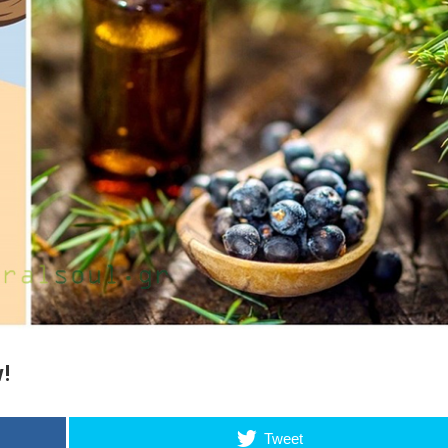
ν!
Tweet