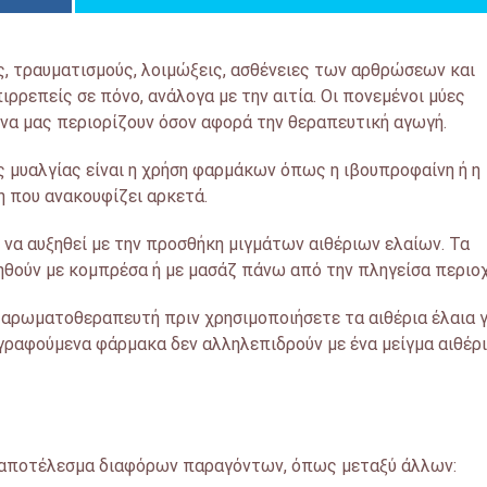
ς, τραυματισμούς, λοιμώξεις, ασθένειες των αρθρώσεων και
ιρρεπείς σε πόνο, ανάλογα με την αιτία. Οι πονεμένοι μύες
 να μας περιορίζουν όσον αφορά την θεραπευτική αγωγή.
ς μυαλγίας είναι η χρήση φαρμάκων όπως η ιβουπροφαίνη ή η
η που ανακουφίζει αρκετά.
να αυξηθεί με την προσθήκη μιγμάτων αιθέριων ελαίων. Τα
ηθούν με κομπρέσα ή με μασάζ πάνω από την πληγείσα περιοχ
 αρωματοθεραπευτή πριν χρησιμοποιήσετε τα αιθέρια έλαια γ
γραφούμενα φάρμακα δεν αλληλεπιδρούν με ένα μείγμα αιθέρ
ι αποτέλεσμα διαφόρων παραγόντων, όπως μεταξύ άλλων: