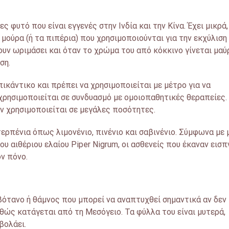
ς φυτό που είναι εγγενές στην Ινδία και την Κίνα. Έχει μικρά,
 μούρα (ή τα πιπέρια) που χρησιμοποιούνται για την εκχύλιση
ουν ωριμάσει και όταν το χρώμα του από κόκκινο γίνεται μαύ
ση.
πικάντικο και πρέπει να χρησιμοποιείται με μέτρο για να
χρησιμοποιείται σε συνδυασμό με ομοιοπαθητικές θεραπείες.
ν χρησιμοποιείται σε μεγάλες ποσότητες.
τερπένια όπως λιμονένιο, πινένιο και σαβινένιο. Σύμφωνα με 
υ αιθέριου ελαίου Piper Nigrum, οι ασθενείς που έκαναν εισπ
ν πόνο.
ό βότανο ή θάμνος που μπορεί να αναπτυχθεί σημαντικά αν δεν
αθώς κατάγεται από τη Μεσόγειο. Τα φύλλα του είναι μυτερά,
βολάει.