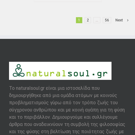
1
2
…
56
Next
To naturalsoul.gr είναι μια ιστοσελίδα που
δημιουργήθηκε από μια ομάδα ατόμων με κοινούς
προβληματισμούς γύρω από τον τρόπο ζωής του
σύγχρονου ανθρώπου και με κοινή αγάπη για τη φύση
και το περιβάλλον. Δημιουργούμε και συλλέγουμε
άρθρα που αναδεικνύουν τη συμβολή της φιλοσοφίας
και της φύσης στη βελτίωση της ποιότητας ζωής με