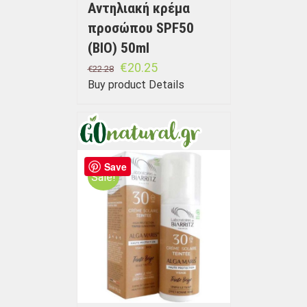
Αντηλιακή κρέμα
προσώπου SPF50
(BIO) 50ml
€
20.25
€
22.28
Buy product
Details
Save
Sale!