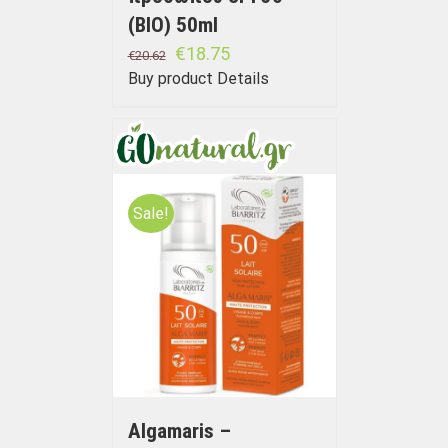
(BIO) 50ml
€
18.75
€
20.62
Buy product
Details
Sale!
Algamaris –