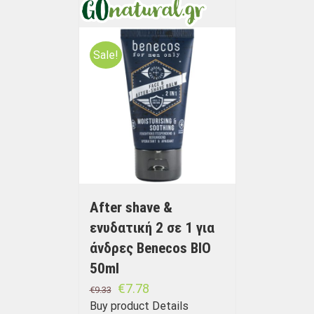
Sale!
After shave &
ενυδατική 2 σε 1 για
άνδρες Benecos BIO
50ml
€
7.78
€
9.33
Buy product
Details