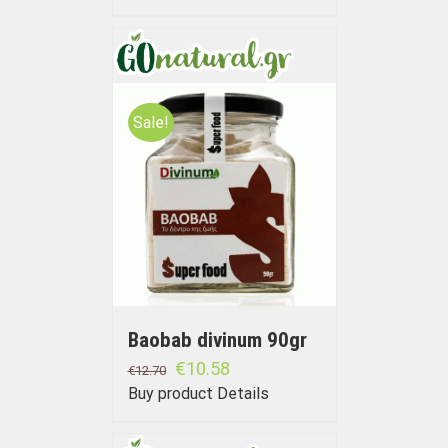
Sale!
Baobab divinum 90gr
€
10.58
€
12.70
Buy product
Details