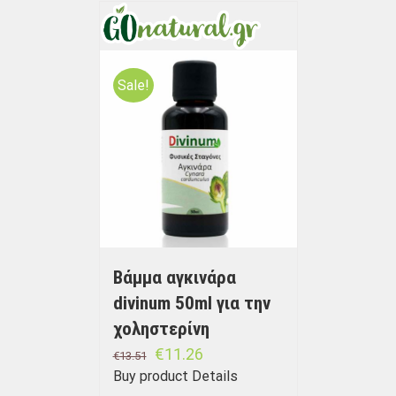
Sale!
Bάμμα αγκινάρα
divinum 50ml για την
χοληστερίνη
€
11.26
€
13.51
Buy product
Details