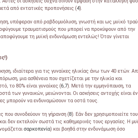
 Αυτές οι ασκήσεις συχνά δίνουν έμφαση στην κατάλληλη φυσ
μετά από εντατικές προπονήσεις (
4
).
ηση, υπέφεραν από ραβδομυόλυση, γνωστή και ως μυϊκό τρα
 αποφύγουμε τραυματισμούς που μπορεί να προκύψουν από την
α αποφύγουμε τη μυϊκή ενδυνάμωση εντελώς! Όταν γίνεται
ες!)
κηση, ιδιαίτερα για τις γυναίκες ηλικίας άνω των 40 ετών. Α
ρωση, μια ασθένεια που σχετίζεται με την ηλικία και
τό, το 80% είναι γυναίκες (
6
,
7
). Μετά την εμμηνόπαυση, τα
στά των γυναικών, μειώνονται. Οι ασκήσεις αντοχής είναι έ
κες μπορούν να ενδυναμώσουν τα οστά τους.
ς που συνοδεύουν τη γήρανση (
8
). Εάν δεν χρησιμοποιείτε το
και δεν εκτελούν σωστά τις καθημερινές τους εργασίες. Η μυ
ονομάζεται
σαρκοπενία
) και βοηθά στην ενδυνάμωση όσο