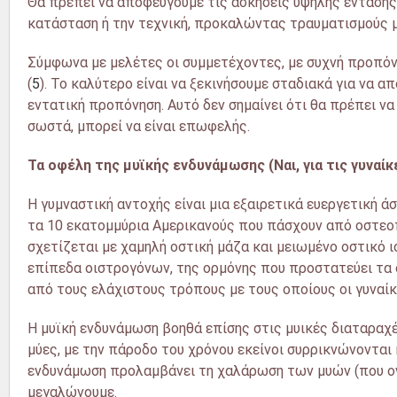
Θα πρέπει να αποφεύγουμε τις ασκήσεις υψηλής έντασης.
κατάσταση ή την τεχνική, προκαλώντας τραυματισμούς 
Σύμφωνα με μελέτες οι συμμετέχοντες, με συχνή προπόν
(
5
). Το καλύτερο είναι να ξεκινήσουμε σταδιακά για να
εντατική προπόνηση. Αυτό δεν σημαίνει ότι θα πρέπει ν
σωστά, μπορεί να είναι επωφελής.
Τα οφέλη της μυϊκής ενδυνάμωσης (Ναι, για τις γυναίκ
Η γυμναστική αντοχής είναι μια εξαιρετικά ευεργετική άσ
τα 10 εκατομμύρια Αμερικανούς που πάσχουν από οστεοπό
σχετίζεται με χαμηλή οστική μάζα και μειωμένο οστικό ισ
επίπεδα οιστρογόνων, της ορμόνης που προστατεύει τα ο
από τους ελάχιστους τρόπους με τους οποίους οι γυναί
Η μυϊκή ενδυνάμωση βοηθά επίσης στις μυικές διαταραχέ
μύες, με την πάροδο του χρόνου εκείνοι συρρικνώνονται 
ενδυνάμωση προλαμβάνει τη χαλάρωση των μυών (που 
μεγαλώνουμε.