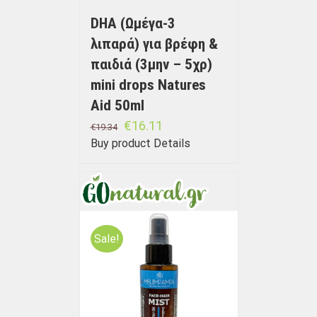
DHA (Ωμέγα-3
λιπαρά) για βρέφη &
παιδιά (3μην – 5χρ)
mini drops Natures
Aid 50ml
€
16.11
€
19.34
Buy product
Details
Sale!