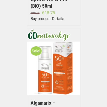
(BIO) 50ml
€
18.75
€
20.62
Buy product
Details
Sale!
Algamaris –