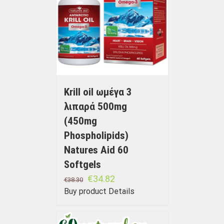
Krill oil ωμέγα 3
λιπαρά 500mg
(450mg
Phospholipids)
Natures Aid 60
Softgels
€
34.82
€
38.30
Buy product
Details