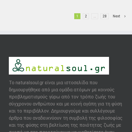
1
2
…
28
Next
To naturalsoul.gr είναι μια ιστοσελίδα που
δημιουργήθηκε από μια ομάδα ατόμων με κοινούς
προβληματισμούς γύρω από τον τρόπο ζωής του
σύγχρονου ανθρώπου και με κοινή αγάπη για τη φύση
και το περιβάλλον. Δημιουργούμε και συλλέγουμε
άρθρα που αναδεικνύουν τη συμβολή της φιλοσοφίας
και της φύσης στη βελτίωση της ποιότητας ζωής με