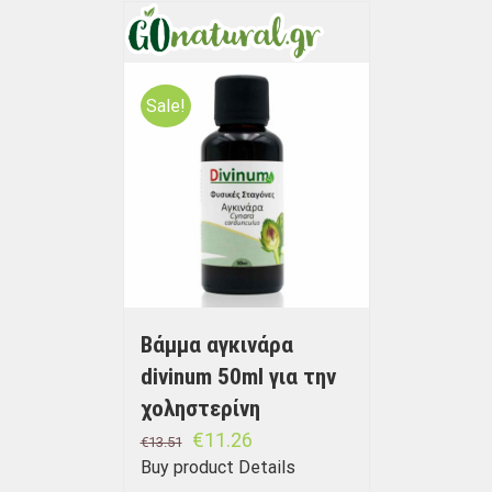
Sale!
Bάμμα αγκινάρα
divinum 50ml για την
χοληστερίνη
€
11.26
€
13.51
Buy product
Details