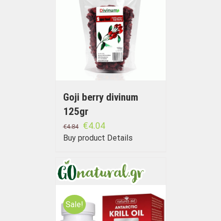
Goji berry divinum
125gr
€
4.04
€
4.84
Buy product
Details
Sale!