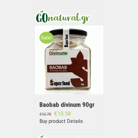
Sale!
Baobab divinum 90gr
€
10.58
€
12.70
Buy product
Details