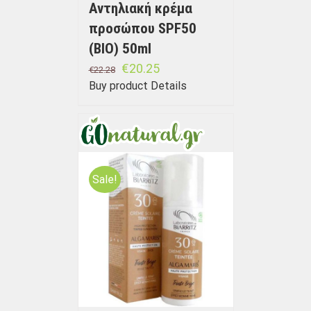
Αντηλιακή κρέμα
προσώπου SPF50
(BIO) 50ml
€
20.25
€
22.28
Buy product
Details
Sale!