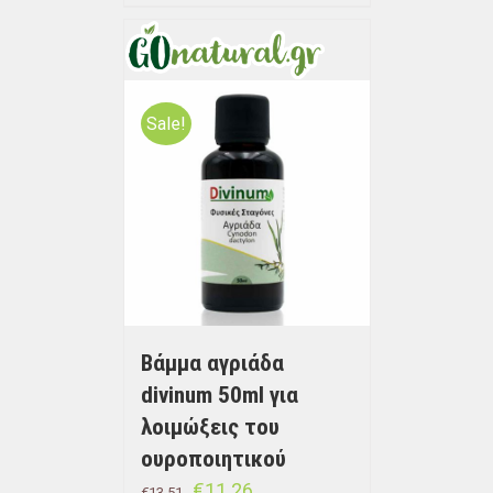
Sale!
Bάμμα αγριάδα
divinum 50ml για
λοιμώξεις του
ουροποιητικού
€
11.26
€
13.51