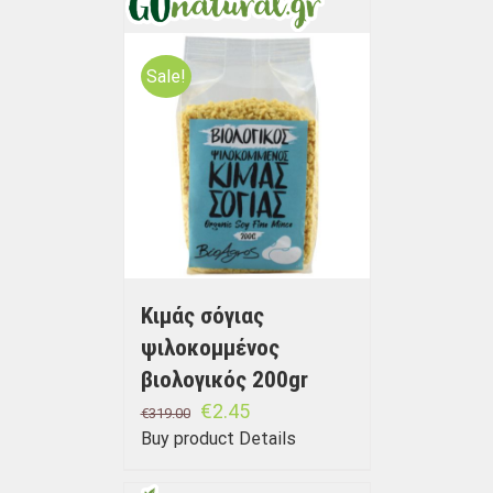
Sale!
Kιμάς σόγιας
ψιλοκομμένος
βιολογικός 200gr
€
2.45
€
319.00
Buy product
Details