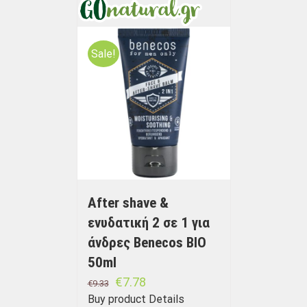
Sale!
After shave &
ενυδατική 2 σε 1 για
άνδρες Benecos BIO
50ml
€
7.78
€
9.33
Buy product
Details