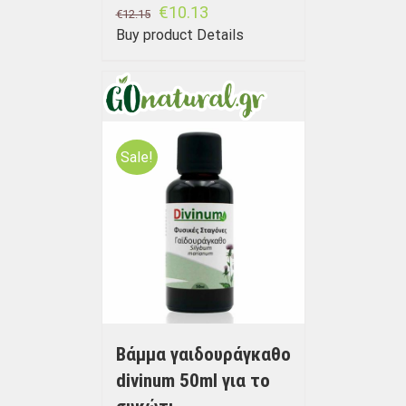
€
10.13
€
12.15
Buy product
Details
Sale!
Bάμμα γαιδουράγκαθο
divinum 50ml για το