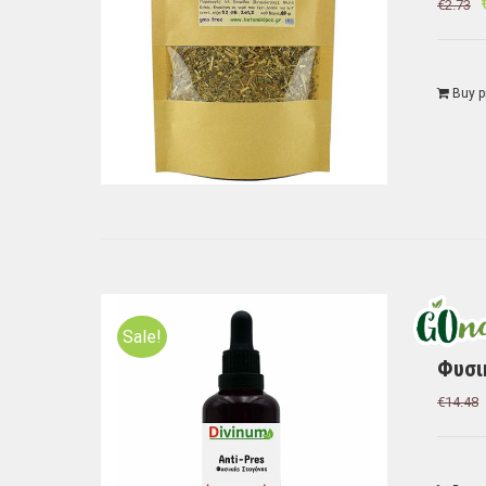
€
2.73
Buy p
Sale!
Φυσι
€
14.48