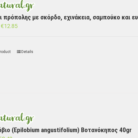
ι πρόπολης με σκόρδο, εχινάκεια, σαμπούκο και ε
€
12.85
roduct
Details
όβιο (Epilobium angustifolium) Βοτανόκηπος 40gr