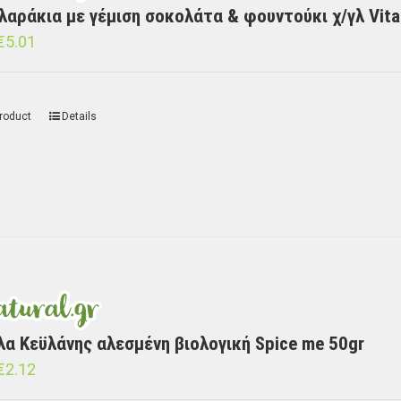
λαράκια με γέμιση σοκολάτα & φουντούκι χ/γλ Vita
€
5.01
roduct
Details
λα Κεϋλάνης αλεσμένη βιολογική Spice me 50gr
€
2.12