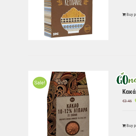
Buy p
Sale!
Κακά
€
3.46
Buy p