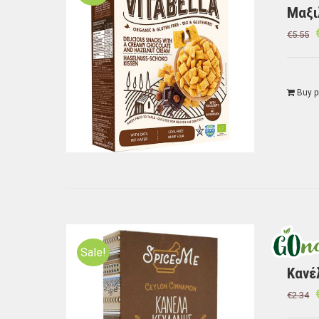
Μαξι
€
5.55
Buy p
Sale!
Κανέ
€
2.34