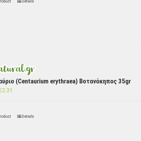
roduct
Details
αύριο (Centaurium erythraea) Βοτανόκηπος 35gr
€
2.31
roduct
Details