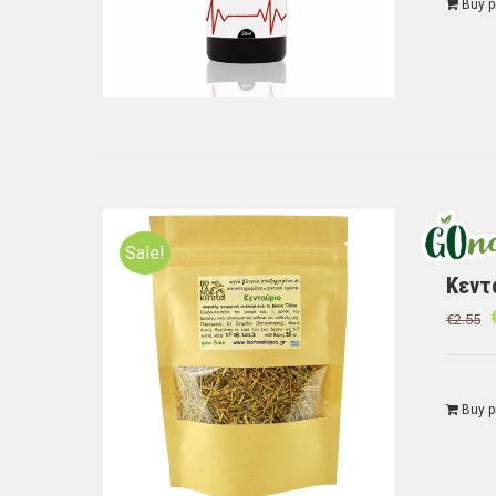
Buy p
Sale!
Κεντ
€
2.55
Buy p