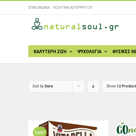
Skip
ΕΠΙΚΟΙΝΩΝΙΑ
|
ΠΟΛΙΤΙΚΗ ΑΠΟΡΡΗΤΟΥ
to
content
Search
for:
ΚΑΛΎΤΕΡΗ ΖΩΉ
ΨΥΧΟΛΟΓΊΑ
ΦΥΣΙΚΈΣ Θ
Sort by
Date
Show
12 Produc
Sale!