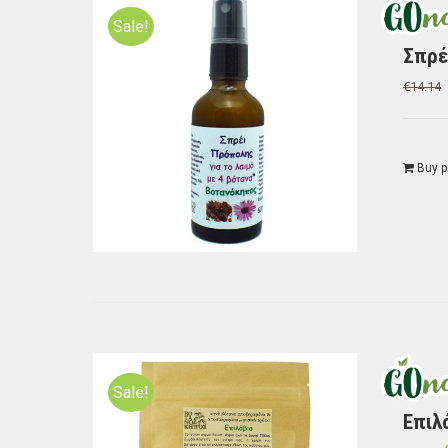
Sale!
Σπρέ
€
14.14
Buy p
Sale!
Επιλ