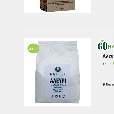
Sale!
Αλεύρ
€
7.19
Buy p