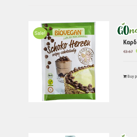
Sale!
Καρδ
€
3.67
Buy p