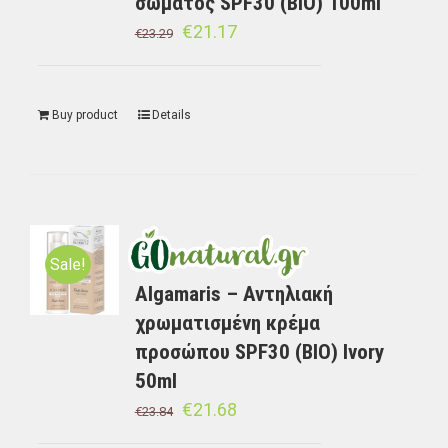
σώματος SPF30 (BIO) 100ml
€
21.17
€
23.29
Buy product
Details
Sale!
Algamaris – Αντηλιακή
χρωματισμένη κρέμα
προσώπου SPF30 (BIO) Ivory
50ml
€
21.68
€
23.84