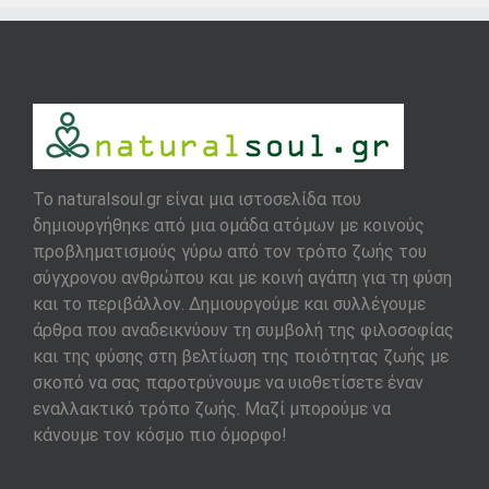
To naturalsoul.gr είναι μια ιστοσελίδα που
δημιουργήθηκε από μια ομάδα ατόμων με κοινούς
προβληματισμούς γύρω από τον τρόπο ζωής του
σύγχρονου ανθρώπου και με κοινή αγάπη για τη φύση
και το περιβάλλον. Δημιουργούμε και συλλέγουμε
άρθρα που αναδεικνύουν τη συμβολή της φιλοσοφίας
και της φύσης στη βελτίωση της ποιότητας ζωής με
σκοπό να σας παροτρύνουμε να υιοθετίσετε έναν
εναλλακτικό τρόπο ζωής. Μαζί μπορούμε να
κάνουμε τον κόσμο πιο όμορφο!