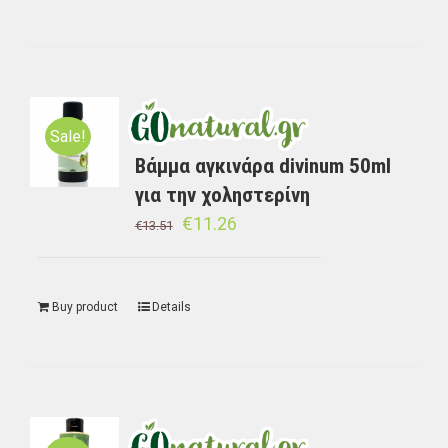
Sale!
Bάμμα αγκινάρα divinum 50ml
για την χοληστερίνη
€
11.26
€
13.51
Buy product
Details