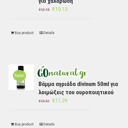
για χαλάρωση
€
10.13
€
12.15
Buy product
Details
Sale!
Bάμμα αγριάδα divinum 50ml για
λοιμώξεις του ουροποιητικού
€
11.26
€
13.51
Buy product
Details