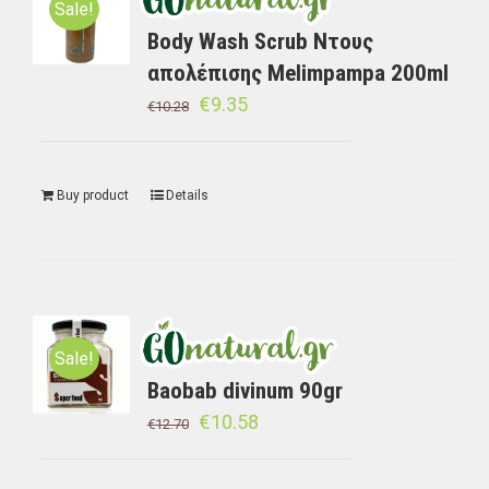
Sale!
Body Wash Scrub Ντους
απολέπισης Melimpampa 200ml
€
9.35
€
10.28
Buy product
Details
Sale!
Baobab divinum 90gr
€
10.58
€
12.70