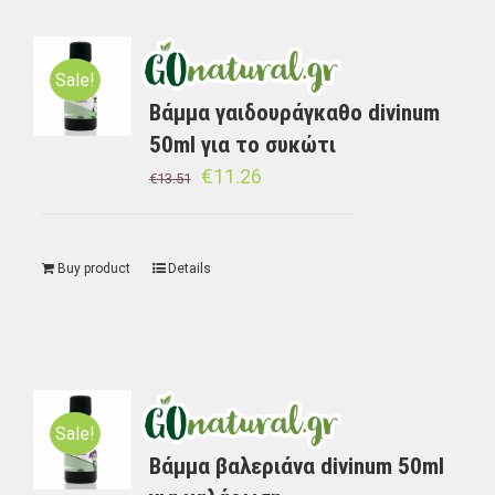
Sale!
Bάμμα γαιδουράγκαθο divinum
50ml για το συκώτι
€
11.26
€
13.51
Buy product
Details
Sale!
Bάμμα βαλεριάνα divinum 50ml