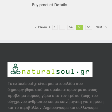
Buy product
Details
Previous
1
…
54
55
56
Next
To naturalsoul.gr είναι μια ιστοσελίδα που
δημιουργήθηκε από μια ομάδα ατόμων με κοινούς
προβληματισμούς γύρω από τον τρόπο ζωής του
σύγχρονου ανθρώπου και με κοινή αγάπη για τη φύση
και το περιβάλλον. Δημιουργούμε και συλλέγουμε