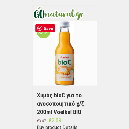
Save
Sale!
Χυμός bioC για το
ανοσοποιητικό χ/ζ
200ml Voelkel BIO
€
2.89
€
3.47
Buy product
Details