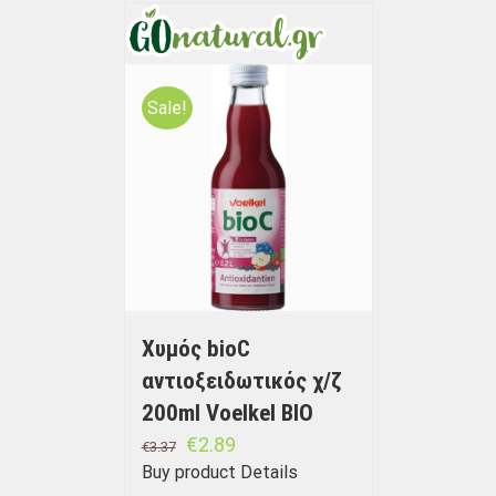
Sale!
Χυμός bioC
αντιοξειδωτικός χ/ζ
200ml Voelkel BIO
€
2.89
€
3.37
Buy product
Details