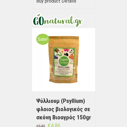
Buy product
Details
Sale!
Ψύλλιουμ (Psyllium)
φλοιος βιολογικός σε
σκόνη Βιοαγρός 150gr
€
4.86
€
5.83