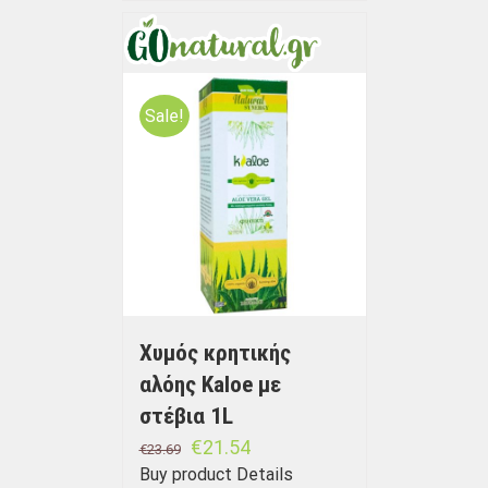
Sale!
Χυμός κρητικής
αλόης Kaloe με
στέβια 1L
€
21.54
€
23.69
Buy product
Details