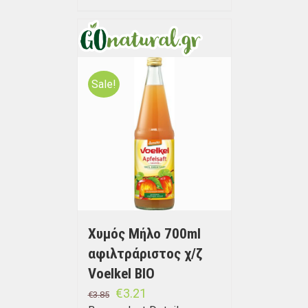
Sale!
Χυμός Μήλο 700ml
αφιλτράριστος χ/ζ
Voelkel BIO
€
3.21
€
3.85