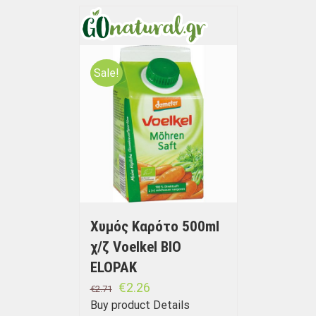
Sale!
Χυμός Καρότο 500ml
χ/ζ Voelkel BIO
ELOPAK
€
2.26
€
2.71
Buy product
Details