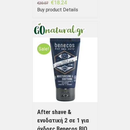
€
18.24
€
20.07
Buy product
Details
Sale!
After shave &
ενυδατική 2 σε 1 για
άνδρες Benecos BIO