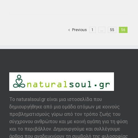
Previous
1
…
55
56
To naturalsoul.gr είναι μια ιστοσελίδα που
δημιουργήθηκε από μια ομάδα ατόμων με κοινούς
προβληματισμούς γύρω από τον τρόπο ζωής του
σύγχρονου ανθρώπου και με κοινή αγάπη για τη φύση
και το περιβάλλον. Δημιουργούμε και συλλέγουμε
άρθρα που αναδεικνύουν τη συμβολή της φιλοσοφίας