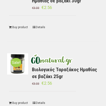
Ημαθίας σε βαζάκι 30gr
€
2.56
€
3.33
Buy product
Details
Sale!
Βιολογικός Ταραξάκος Ημαθίας
σε βαζάκι 25gr
€
2.56
€
3.33
Buy product
Details