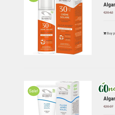
Alga
€
20.62
Buy p
Sale!
Alga
€
20.07