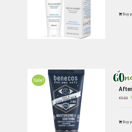
Buy p
Sale!
Afte
€
9.33
Buy p