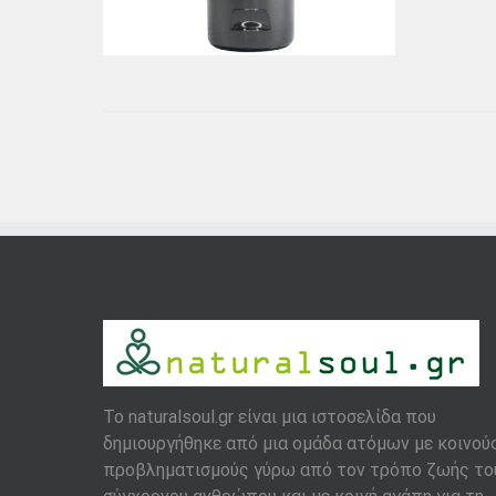
To naturalsoul.gr είναι μια ιστοσελίδα που
δημιουργήθηκε από μια ομάδα ατόμων με κοινού
προβληματισμούς γύρω από τον τρόπο ζωής το