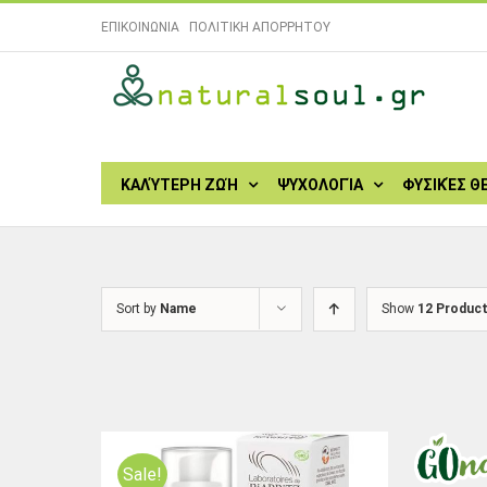
Skip
ΕΠΙΚΟΙΝΩΝΙΑ
|
ΠΟΛΙΤΙΚΗ ΑΠΟΡΡΗΤΟΥ
to
content
Search
for:
ΚΑΛΎΤΕΡΗ ΖΩΉ
ΨΥΧΟΛΟΓΊΑ
ΦΥΣΙΚΈΣ Θ
Sort by
Name
Show
12 Produc
Sale!