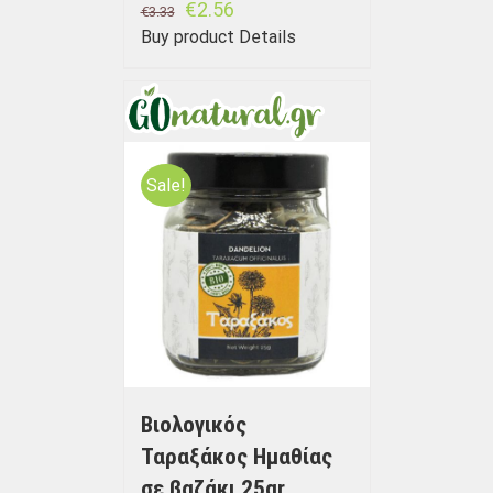
€
2.56
€
3.33
Buy product
Details
Sale!
Βιολογικός
Ταραξάκος Ημαθίας
σε βαζάκι 25gr