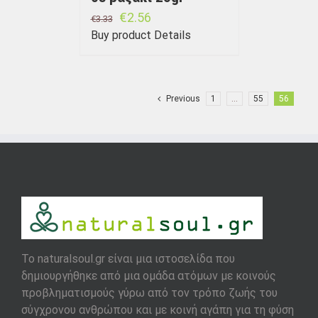
€
2.56
€
3.33
Buy product
Details
Previous
1
…
55
56
To naturalsoul.gr είναι μια ιστοσελίδα που
δημιουργήθηκε από μια ομάδα ατόμων με κοινούς
προβληματισμούς γύρω από τον τρόπο ζωής του
σύγχρονου ανθρώπου και με κοινή αγάπη για τη φύση