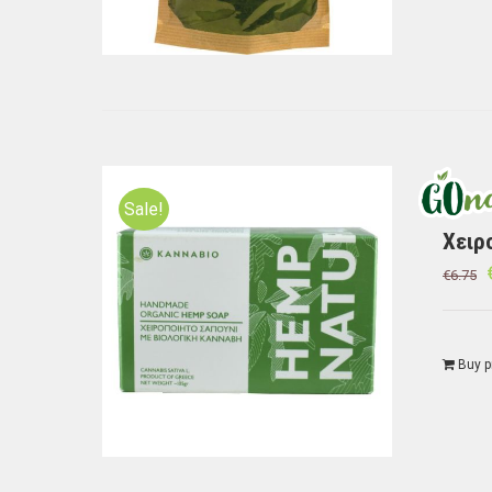
Sale!
Χειρ
€
6.75
Buy p