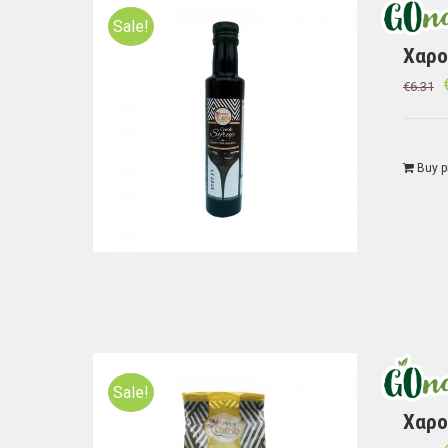
Sale!
Χαρο
€
6.31
Buy p
Sale!
Χαρο