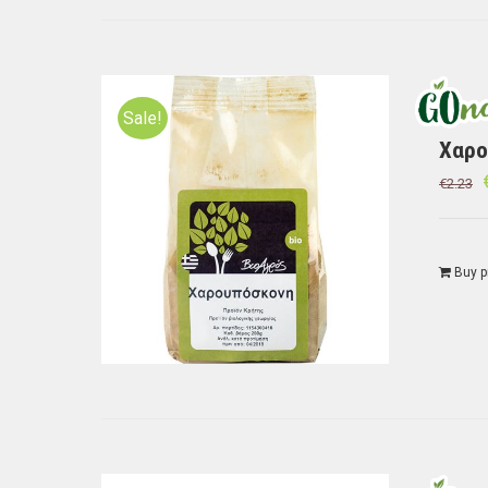
Sale!
Χαρο
€
2.23
Buy p