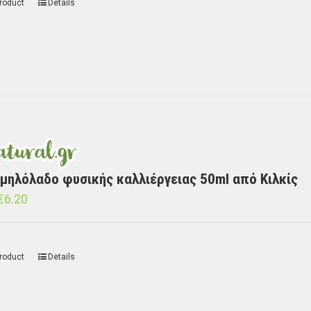
roduct
Details
μηλόλαδο φυσικής καλλιέργειας 50ml από Κιλκίς
€
6.20
roduct
Details