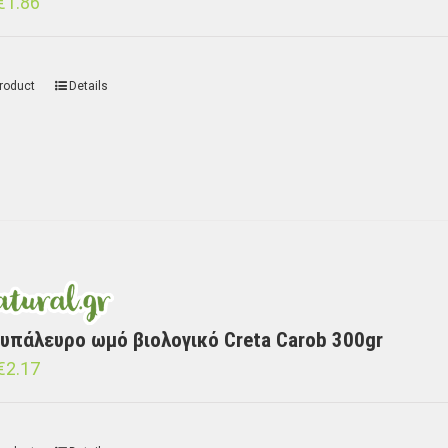
€
1.86
roduct
Details
υπάλευρο ωμό βιολογικό Creta Carob 300gr
€
2.17