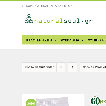
Skip
ΕΠΙΚΟΙΝΩΝΙΑ
|
ΠΟΛΙΤΙΚΗ ΑΠΟΡΡΗΤΟΥ
to
content
Search
for:
ΚΑΛΎΤΕΡΗ ΖΩΉ
ΨΥΧΟΛΟΓΊΑ
ΦΥΣΙΚΈΣ Θ
Sort by
Default Order
Show
12 Produc
Sale!