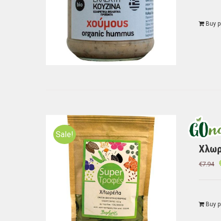
Buy p
Sale!
Χλωρ
€
7.94
Buy p