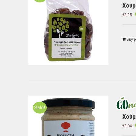
Χουρ
€
3.25
Buy p
Sale!
Χούμ
€
3.84