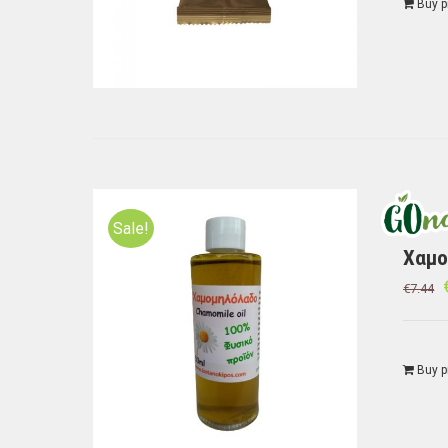
Buy p
Sale!
Χαμο
€
7.44
Buy p