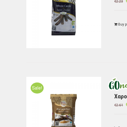
€
2.23
Buy p
Sale!
Χαρο
€
2.61