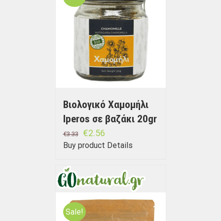
Βιολογικό Χαμομήλι
Iperos σε βαζάκι 20gr
€
2.56
€
3.33
Buy product
Details
Sale!