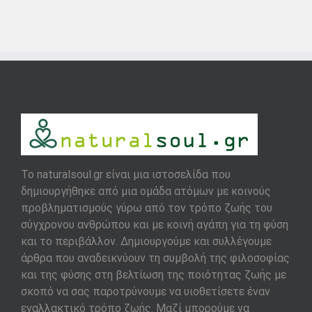
To naturalsoul.gr είναι μια ιστοσελίδα που
δημιουργήθηκε από μια ομάδα ατόμων με κοινούς
προβληματισμούς γύρω από τον τρόπο ζωής του
σύγχρονου ανθρώπου και με κοινή αγάπη για τη φύση
και το περιβάλλον. Δημιουργούμε και συλλέγουμε
άρθρα που αναδεικνύουν τη συμβολή της φιλοσοφίας
και της φύσης στη βελτίωση της ποιότητας ζωής με
σκοπό να σας παροτρύνουμε να υιοθετίσετε έναν
εναλλακτικό τρόπο ζωής. Μαζί μπορούμε να