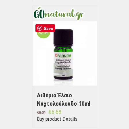
Save
Sale!
Αιθέριο Έλαιο
Νυχτολούλουδο 10ml
€
6.68
€
8.01
Buy product
Details