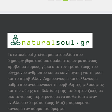
To naturalsoul.gr είναι μια ιστοσελίδα που
δημιουργήθηκε από μια ομάδα ατόμων με κοινούς
προβληματισμούς γύρω από τον τρόπο ζωής του
σύγχρονου ανθρώπου και με κοινή αγάπη για τη φύση
και το περιβάλλον. Δημιουργούμε και συλλέγουμε
άρθρα που αναδεικνύουν τη συμβολή της φιλοσοφίας
και της φύσης στη βελτίωση της ποιότητας ζωής με
σκοπό να σας παροτρύνουμε να υιοθετίσετε έναν
εναλλακτικό τρόπο ζωής. Μαζί μπορούμε να
κάνουμε τον κόσμο πιο όμορφο!