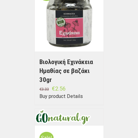
Βιολογική Εχινάκεια
Ημαθίας σε βαζάκι
30gr
€
2.56
€
3.33
Buy product
Details
Sale!