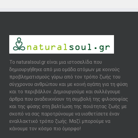
To naturalsoul.gr είναι μια ιστοσελίδα που
δημιουργήθηκε από μια ομάδα ατόμων με κοινούς
προβληματισμούς γύρω από τον τρόπο ζωής του
σύγχρονου ανθρώπου και με κοινή αγάπη για τη φύση
και το περιβάλλον. Δημιουργούμε και συλλέγουμε
άρθρα που αναδεικνύουν τη συμβολή της φιλοσοφίας
και της φύσης στη βελτίωση της ποιότητας ζωής με
σκοπό να σας παροτρύνουμε να υιοθετίσετε έναν
εναλλακτικό τρόπο ζωής. Μαζί μπορούμε να
κάνουμε τον κόσμο πιο όμορφο!