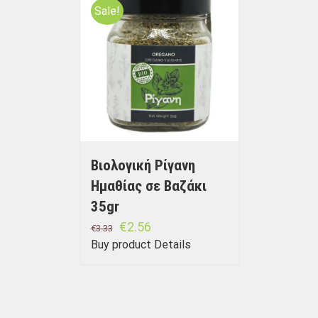
Sale!
Βιολογική Ρίγανη
Ημαθίας σε Bαζάκι
35gr
€
2.56
€
3.33
Buy product
Details