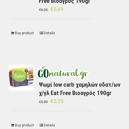
Free Βιοαγρός 190gr
€
5.69
€
6.26
Buy product
Details
Sale!
Ψωμί low carb χαμηλών υδατ/ων
χ/γλ Eat Free Βιοαγρός 190gr
€
5.35
€
5.89
Buy product
Details