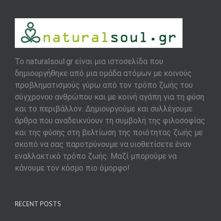
To naturalsoul.gr είναι μια ιστοσελίδα που
δημιουργήθηκε από μια ομάδα ατόμων με κοινούς
προβληματισμούς γύρω από τον τρόπο ζωής του
σύγχρονου ανθρώπου και με κοινή αγάπη για τη φύση
και το περιβάλλον. Δημιουργούμε και συλλέγουμε
άρθρα που αναδεικνύουν τη συμβολή της φιλοσοφίας
και της φύσης στη βελτίωση της ποιότητας ζωής με
σκοπό να σας παροτρύνουμε να υιοθετίσετε έναν
εναλλακτικό τρόπο ζωής. Μαζί μπορούμε να
κάνουμε τον κόσμο πιο όμορφο!
RECENT POSTS