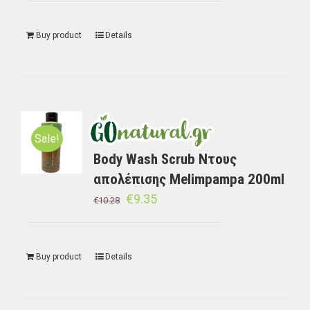
Buy product
Details
Sale!
Body Wash Scrub Ντους
απολέπισης Melimpampa 200ml
€
9.35
€
10.28
Buy product
Details