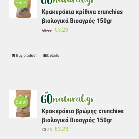
Sale!
Κρακεράκια κρίθινα crunchies
βιολογικά Βιοαγρός 150gr
€
3.23
€
3.55
Buy product
Details
Sale!
Κρακεράκια βρώμης crunchies
βιολογικά Βιοαγρός 150gr
€
3.23
€
3.55