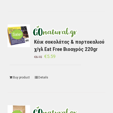
Sale!
Κέικ σοκολάτας & πορτοκαλιού
χ/γλ Eat Free Βιοαγρός 220gr
€
5.59
€
6.15
Buy product
Details