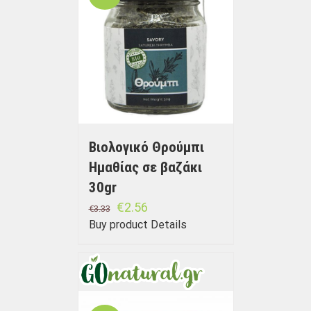
Βιολογικό Θρούμπι
Ημαθίας σε βαζάκι
30gr
€
2.56
€
3.33
Buy product
Details