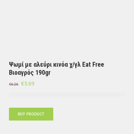
Ψωμί με αλεύρι κινόα χ/γλ Eat Free
Βιοαγρός 190gr
€
5.69
€
6.26
BUY PRODUCT