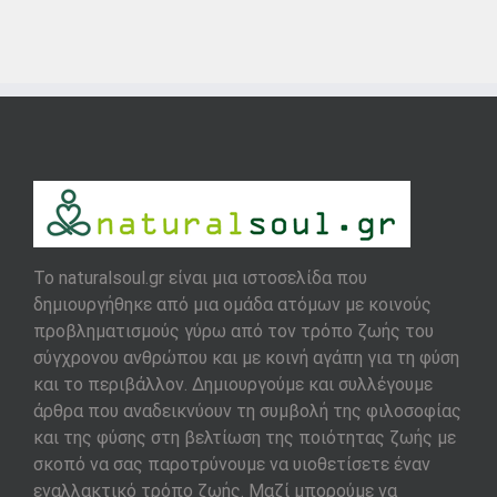
To naturalsoul.gr είναι μια ιστοσελίδα που
δημιουργήθηκε από μια ομάδα ατόμων με κοινούς
προβληματισμούς γύρω από τον τρόπο ζωής του
σύγχρονου ανθρώπου και με κοινή αγάπη για τη φύση
και το περιβάλλον. Δημιουργούμε και συλλέγουμε
άρθρα που αναδεικνύουν τη συμβολή της φιλοσοφίας
και της φύσης στη βελτίωση της ποιότητας ζωής με
σκοπό να σας παροτρύνουμε να υιοθετίσετε έναν
εναλλακτικό τρόπο ζωής. Μαζί μπορούμε να