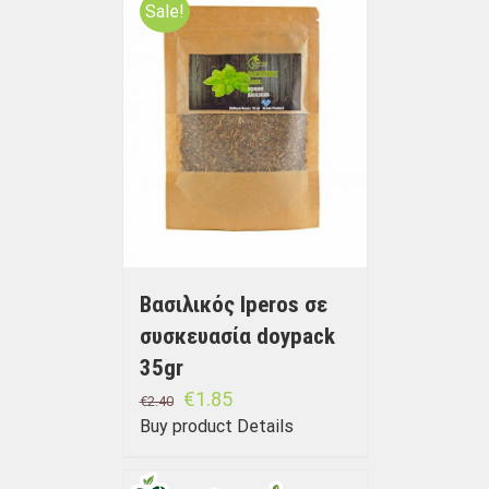
Sale!
Βασιλικός Iperos σε
συσκευασία doypack
35gr
€
1.85
€
2.40
Buy product
Details