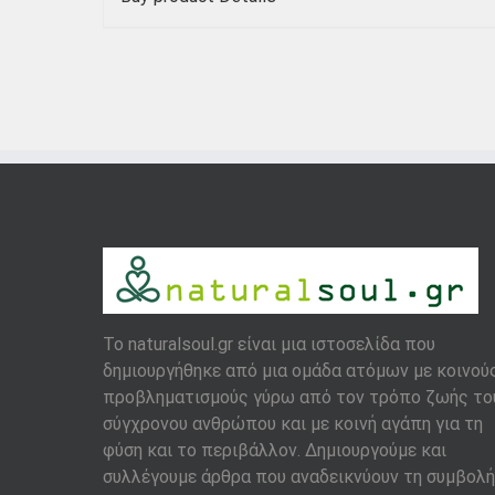
To naturalsoul.gr είναι μια ιστοσελίδα που
δημιουργήθηκε από μια ομάδα ατόμων με κοινού
προβληματισμούς γύρω από τον τρόπο ζωής το
σύγχρονου ανθρώπου και με κοινή αγάπη για τη
φύση και το περιβάλλον. Δημιουργούμε και
συλλέγουμε άρθρα που αναδεικνύουν τη συμβολή