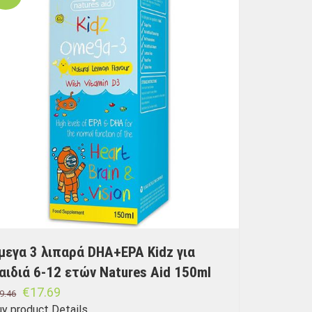
μεγα 3 λιπαρά DHA+EPA Kidz για
αιδιά 6-12 ετών Natures Aid 150ml
€
17.69
9.46
uy product
Details