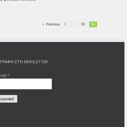
Previous
1
…
55
56
ΓΡΑΦΉ ΣΤΟ NEWSLETTER
mail
*