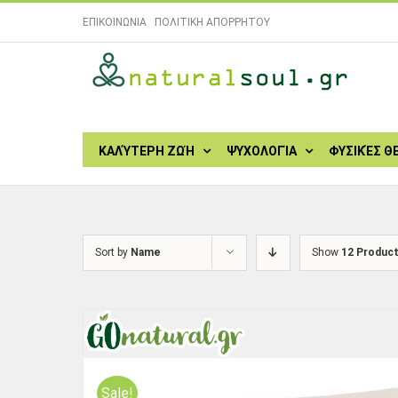
Skip
ΕΠΙΚΟΙΝΩΝΙΑ
|
ΠΟΛΙΤΙΚΗ ΑΠΟΡΡΗΤΟΥ
to
content
Search
for:
ΚΑΛΎΤΕΡΗ ΖΩΉ
ΨΥΧΟΛΟΓΊΑ
ΦΥΣΙΚΈΣ Θ
Sort by
Name
Show
12 Produc
Sale!