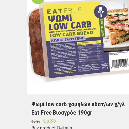
Ψωμί low carb χαμηλών υδατ/ων χ/γλ
Eat Free Βιοαγρός 190gr
€
5.35
€
5.89
Buy product
Details