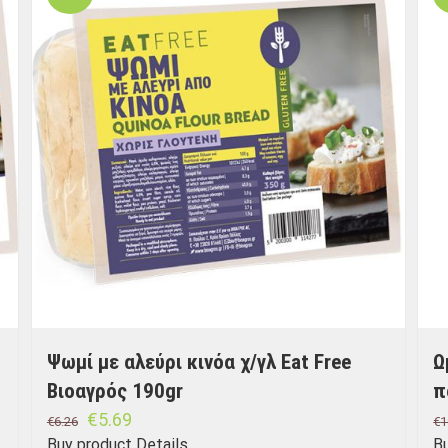
Ψωμί με αλεύρι κινόα χ/γλ Eat Free
Ω
Βιοαγρός 190gr
π
€
5.69
€
6.26
€
1
Buy product
Details
B