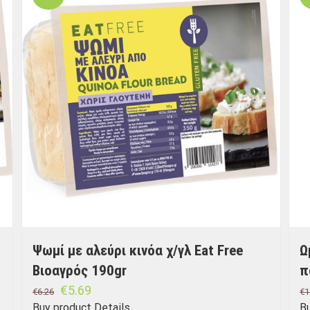
Ψωμί με αλεύρι κινόα χ/γλ Eat Free
Ω
Βιοαγρός 190gr
π
€
5.69
€
6.26
€
1
Buy product
Details
B