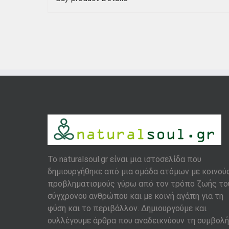
To naturalsoul.gr είναι μια ιστοσελίδα που
δημιουργήθηκε από μια ομάδα ατόμων με κοινού
προβληματισμούς γύρω από τον τρόπο ζωής το
σύγχρονου ανθρώπου και με κοινή αγάπη για τη
φύση και το περιβάλλον. Δημιουργούμε και
συλλέγουμε άρθρα που αναδεικνύουν τη συμβολή