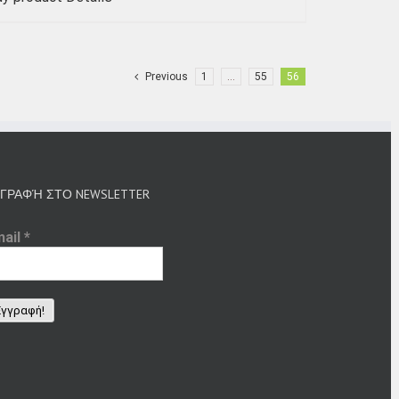
Previous
1
…
55
56
ΓΡΑΦΉ ΣΤΟ NEWSLETTER
mail
*