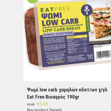
Ψωμί low carb χαμηλών υδατ/ων χ/γλ
Eat Free Βιοαγρός 190gr
€
5.35
€
5.89
Buy product
Details