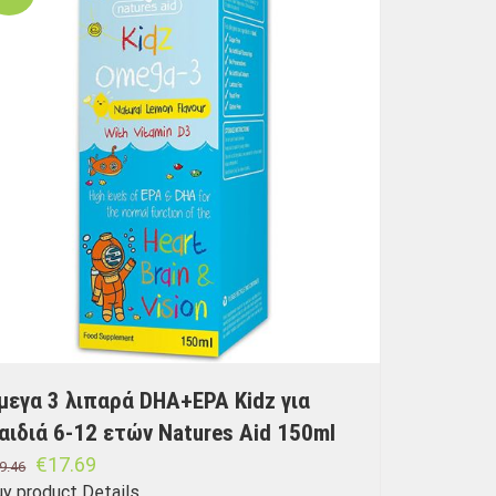
μεγα 3 λιπαρά DHA+EPA Kidz για
αιδιά 6-12 ετών Natures Aid 150ml
€
17.69
9.46
uy product
Details