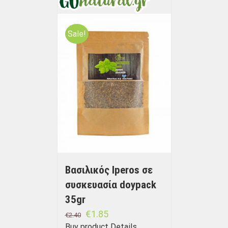
Sale!
Βασιλικός Iperos σε
συσκευασία doypack
35gr
€
1.85
€
2.40
Buy product
Details