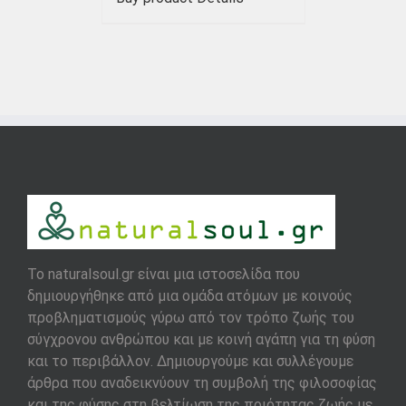
To naturalsoul.gr είναι μια ιστοσελίδα που
δημιουργήθηκε από μια ομάδα ατόμων με κοινούς
προβληματισμούς γύρω από τον τρόπο ζωής του
σύγχρονου ανθρώπου και με κοινή αγάπη για τη φύση
και το περιβάλλον. Δημιουργούμε και συλλέγουμε
άρθρα που αναδεικνύουν τη συμβολή της φιλοσοφίας
και της φύσης στη βελτίωση της ποιότητας ζωής με