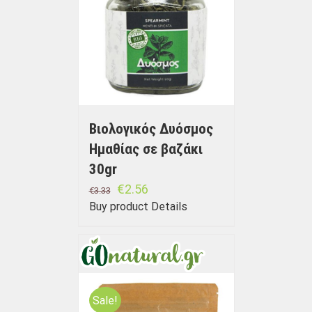
Βιολογικός Δυόσμος
Ημαθίας σε βαζάκι
30gr
€
2.56
€
3.33
Buy product
Details
Sale!