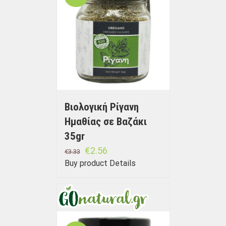
Βιολογική Ρίγανη
Ημαθίας σε Bαζάκι
35gr
€
2.56
€
3.33
Buy product
Details