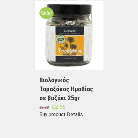
Sale!
Βιολογικός
Ταραξάκος Ημαθίας
σε βαζάκι 25gr
€
2.56
€
3.33
Buy product
Details