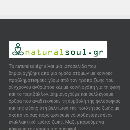
To naturalsoul.gr είναι μια ιστοσελίδα που
δημιουργήθηκε από μια ομάδα ατόμων με κοινούς
προβληματισμούς γύρω από τον τρόπο ζωής του
σύγχρονου ανθρώπου και με κοινή αγάπη για τη φύση
και το περιβάλλον. Δημιουργούμε και συλλέγουμε
άρθρα που αναδεικνύουν τη συμβολή της φιλοσοφίας
και της φύσης στη βελτίωση της ποιότητας ζωής με
σκοπό να σας παροτρύνουμε να υιοθετίσετε έναν
εναλλακτικό τρόπο ζωής. Μαζί μπορούμε να
κάνουμε τον κόσμο πιο όμορφο!