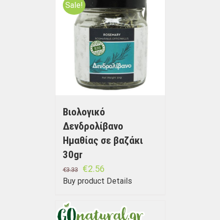
Sale!
Βιολογικό
Δενδρολίβανο
Ημαθίας σε βαζάκι
30gr
€
2.56
€
3.33
Buy product
Details