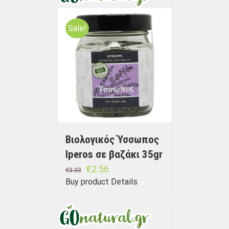
Sale!
Βιολογικός Ύσσωπος
Iperos σε βαζάκι 35gr
€
2.56
€
3.33
Buy product
Details