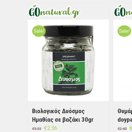
Sale!
Sale!
Βιολογικός Δυόσμος
Θυμάρ
Ημαθίας σε βαζάκι 30gr
doypa
€
2.56
€
3.33
€
2.40