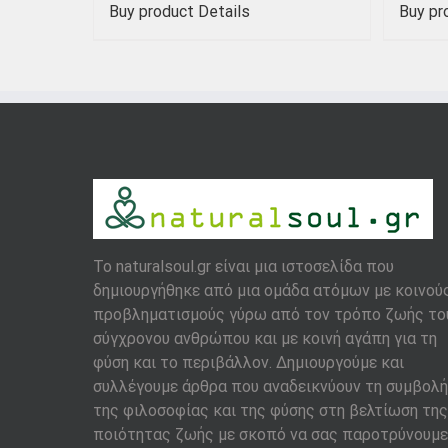
Buy product
Details
Buy pr
To naturalsoul.gr είναι μια ιστοσελίδα που
δημιουργήθηκε από μια ομάδα ατόμων με κοινού
προβληματισμούς γύρω από τον τρόπο ζωής το
σύγχρονου ανθρώπου και με κοινή αγάπη για τη
φύση και το περιβάλλον. Δημιουργούμε και
συλλέγουμε άρθρα που αναδεικνύουν τη συμβολή
της φιλοσοφίας και της φύσης στη βελτίωση της
ποιότητας ζωής με σκοπό να σας παροτρύνουμε