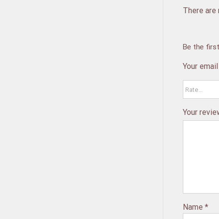
There are 
Be the firs
Your email
Your revi
Name
*