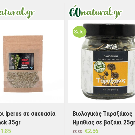
Sale!
ι Iperos σε σκευασία
Βιολογικός Ταραξάκος
ck 35gr
Ημαθίας σε βαζάκι 25g
€
1.85
€
2.56
€
3.33