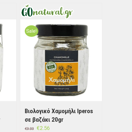
Sale!
Βιολογικό Χαμομήλι Iperos
r
σε βαζάκι 20gr
€
2.56
€
3.33