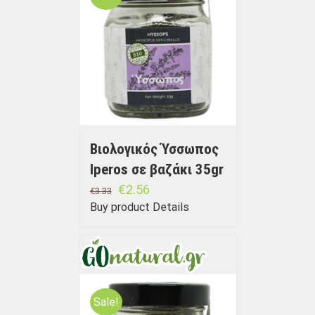
Βιολογικός Ύσσωπος
Iperos σε βαζάκι 35gr
€
2.56
€
3.33
Buy product
Details
Sale!