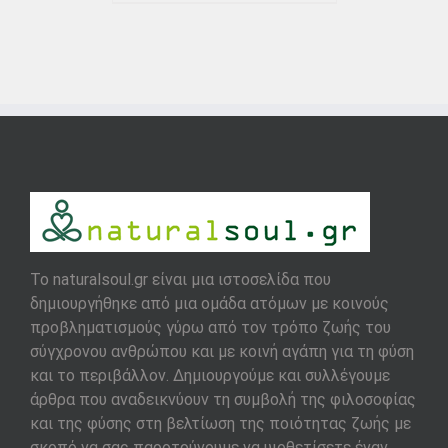
To naturalsoul.gr είναι μια ιστοσελίδα που
δημιουργήθηκε από μια ομάδα ατόμων με κοινούς
προβληματισμούς γύρω από τον τρόπο ζωής του
σύγχρονου ανθρώπου και με κοινή αγάπη για τη φύση
και το περιβάλλον. Δημιουργούμε και συλλέγουμε
άρθρα που αναδεικνύουν τη συμβολή της φιλοσοφίας
και της φύσης στη βελτίωση της ποιότητας ζωής με
σκοπό να σας παροτρύνουμε να υιοθετίσετε έναν