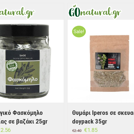
Sale!
ογικό Φασκόμηλο
Θυμάρι Iperos σε σκευα
ας σε βαζάκι 25gr
doypack 35gr
€
2.56
€
1.85
€
2.40