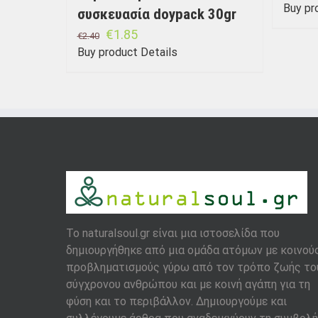
Buy pr
συσκευασία doypack 30gr
€
1.85
€
2.40
Buy product
Details
To naturalsoul.gr είναι μια ιστοσελίδα που
δημιουργήθηκε από μια ομάδα ατόμων με κοινού
προβληματισμούς γύρω από τον τρόπο ζωής το
σύγχρονου ανθρώπου και με κοινή αγάπη για τη
φύση και το περιβάλλον. Δημιουργούμε και