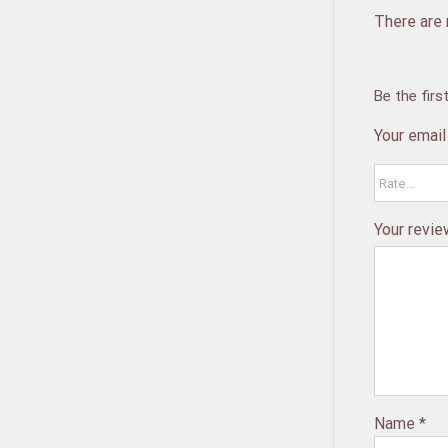
There are 
Be the fir
Your email
Your revi
Name
*