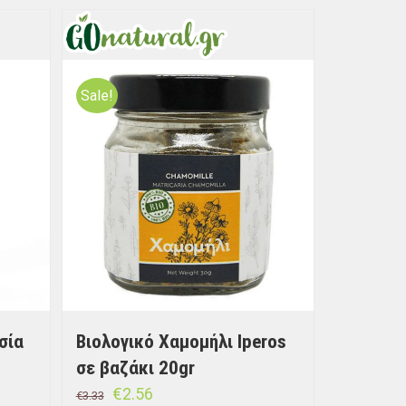
Sale!
σία
Βιολογικό Χαμομήλι Iperos
σε βαζάκι 20gr
€
2.56
€
3.33