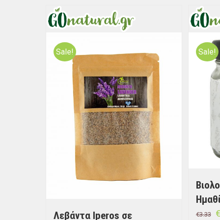
Sale!
Sale!
Βιολ
Ημαθί
Λεβάντα Iperos σε
€
3.33