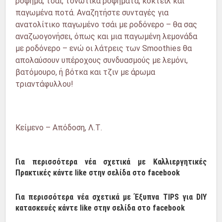
ρόφημα, τσάι, τονωτικά ροφήματα, κοκτέιλ και
παγωμένα ποτά. Αναζητήστε συνταγές για
ανατολίτικο παγωμένο τσάι με ροδόνερο – θα σας
αναζωογονήσει, όπως και μια παγωμένη λεμονάδα
με ροδόνερο – ενώ οι λάτρεις των Smoothies θα
απολαύσουν υπέροχους συνδυασμούς με λεμόνι,
βατόμουρο, ή βότκα και τζιν με άρωμα
τριαντάφυλλου!
Κείμενο – Απόδοση, Λ.Τ.
Για περισσότερα νέα σχετικά με Καλλιεργητικές
Πρακτικές κάντε like στην σελίδα στο facebook
Για περισσότερα νέα σχετικά με Έξυπνα TIPS για DIY
κατασκευές κάντε like στην σελίδα στο facebook