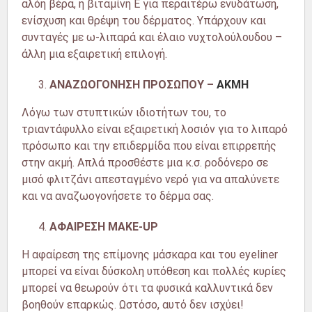
αλόη βέρα, ή βιταμίνη Ε για περαιτέρω ενυδάτωση,
ενίσχυση και θρέψη του δέρματος. Υπάρχουν και
συνταγές με ω-λιπαρά και έλαιο νυχτολούλουδου –
άλλη μια εξαιρετική επιλογή.
ΑΝΑΖΩΟΓΟΝΗΣΗ ΠΡΟΣΩΠΟΥ –
ΑΚΜΗ
Λόγω των στυπτικών ιδιοτήτων του, το
τριαντάφυλλο είναι εξαιρετική λοσιόν για το λιπαρό
πρόσωπο και την επιδερμίδα που είναι επιρρεπής
στην ακμή. Απλά προσθέστε μια κ.σ. ροδόνερο σε
μισό φλιτζάνι απεσταγμένο νερό για να απαλύνετε
και να αναζωογονήσετε το δέρμα σας.
ΑΦΑΙΡΕΣΗ
MAK
Ε-
UP
Η αφαίρεση της επίμονης μάσκαρα και του eyeliner
μπορεί να είναι δύσκολη υπόθεση και πολλές κυρίες
μπορεί να θεωρούν ότι τα φυσικά καλλυντικά δεν
βοηθούν επαρκώς. Ωστόσο, αυτό δεν ισχύει!