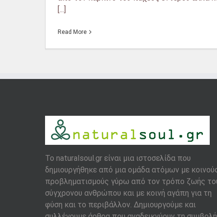
[...]
Read More
To naturalsoul.gr είναι μια ιστοσελίδα που
δημιουργήθηκε από μια ομάδα ατόμων με κοινού
προβληματισμούς γύρω από τον τρόπο ζωής το
σύγχρονου ανθρώπου και με κοινή αγάπη για τη
φύση και το περιβάλλον. Δημιουργούμε και
συλλέγουμε άρθρα που αναδεικνύουν τη συμβολή