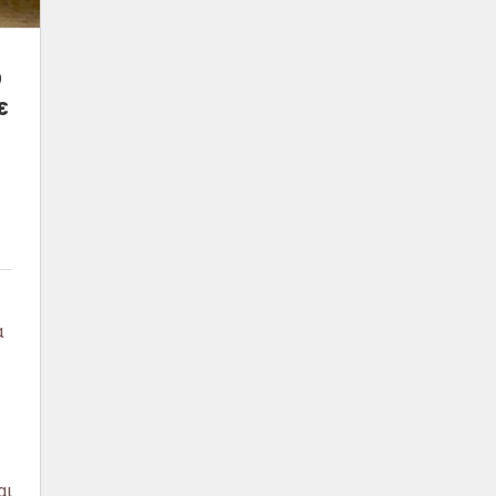
ο
ε
α
αι