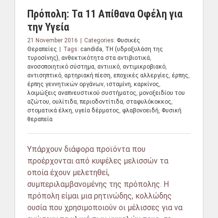
Πρόπολη: Τα 11 Απίθανα Οφέλη για
την Υγεία
21 November 2016
|
Categories:
Φυσικές
Θεραπείες
|
Tags:
candida
,
TH (υδροξυλάση της
τυροσίνης)
,
ανθεκτικότητα στα αντιβιοτικά
,
ανοσοποιητικό σύστημα
,
αντιιικό
,
αντιμικροβιακό
,
αντισηπτικό
,
αρτηριακή πίεση
,
εποχικές αλλεργίες
,
έρπης
,
έρπης γεννητικών οργάνων
,
ισταμίνη
,
καρκίνος
,
λοιμώξεις αναπνευστικού συστήματος
,
μονοξειδίου του
αζώτου
,
ουλίτιδα
,
περιοδοντίτιδα
,
σταφυλόκοκκος
,
στοματικά έλκη
,
υγεία δέρματος
,
φλαβονοειδή
,
Φυσική
θεραπεία
Υπάρχουν διάφορα προϊόντα που
προέρχονται από κυψέλες μελισσών τα
οποία έχουν μελετηθεί,
συμπεριλαμβανομένης της πρόπολης. Η
πρόπολη είμαι μια ρητινώδης, κολλώδης
ουσία που χρησιμοποιούν οι μέλισσες για να