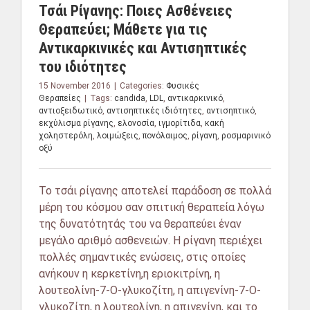
Τσάι Ρίγανης: Ποιες Ασθένειες
Θεραπεύει; Μάθετε για τις
Αντικαρκινικές και Αντισηπτικές
του ιδιότητες
15 November 2016
|
Categories:
Φυσικές
Θεραπείες
|
Tags:
candida
,
LDL
,
αντικαρκινικό
,
αντιοξειδωτικό
,
αντισηπτικές ιδιότητες
,
αντισηπτικό
,
εκχύλισμα ρίγανης
,
ελονοσία
,
ιγμορίτιδα
,
κακή
χοληστερόλη
,
λοιμώξεις
,
πονόλαιμος
,
ρίγανη
,
ροσμαρινικό
οξύ
Το τσάι ρίγανης αποτελεί παράδοση σε πολλά
μέρη του κόσμου σαν σπιτική θεραπεία λόγω
της δυνατότητάς του να θεραπεύει έναν
μεγάλο αριθμό ασθενειών. Η ρίγανη περιέχει
πολλές σημαντικές ενώσεις, στις οποίες
ανήκουν η κερκετίνη,η εριοκιτρίνη, η
λουτεολίνη-7-Ο-γλυκοζίτη, η απιγενίνη-7-Ο-
γλυκοζίτη, η λουτεολίνη, η απιγενίνη, και το