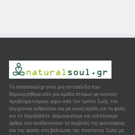
To naturalsoul.gr είναι μια ιστοσελίδα που
δημιουργήθηκε από μια ομάδα ατόμων με κοινούς
προβληματισμούς γύρω από τον τρόπο ζωής του
σύγχρονου ανθρώπου και με κοινή αγάπη για τη φύση
και το περιβάλλον. Δημιουργούμε και συλλέγουμε
άρθρα που αναδεικνύουν τη συμβολή της φιλοσοφίας
και της φύσης στη βελτίωση της ποιότητας ζωής με