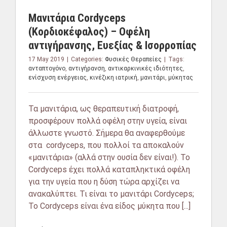
Μανιτάρια Cordyceps
(Κορδιοκέφαλος) – Οφέλη
αντιγήρανσης, Ευεξίας & Ισορροπίας
17 May 2019
|
Categories:
Φυσικές Θεραπείες
|
Tags:
ανταπτογόνο
,
αντιγήρανση
,
αντικαρκινικές ιδιότητες
,
ενίσχυση ενέργειας
,
κινέζικη ιατρική
,
μανιτάρι
,
μύκητας
Τα μανιτάρια, ως θεραπευτική διατροφή,
προσφέρουν πολλά οφέλη στην υγεία, είναι
άλλωστε γνωστό. Σήμερα θα αναφερθούμε
στα cordyceps, που πολλοί τα αποκαλούν
«μανιτάρια» (αλλά στην ουσία δεν είναι!). Το
Cordyceps έχει πολλά καταπληκτικά οφέλη
για την υγεία που η δύση τώρα αρχίζει να
ανακαλύπτει. Τι είναι το μανιτάρι Cordyceps;
Το Cordyceps είναι ένα είδος μύκητα που [...]