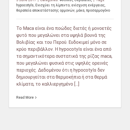
hypocotyls
,
Ενισχύει τη λίμπιντο
,
ενίσχυση ενέργειας
,
θεραπεία αποκατάστασης ορμονών
,
μάκα
,
προσαρμογόνο
Το Maca είναι ένα ποώδες διετές ή μονοετές
φυτό που μεγαλώνει στα υψηλά βουνά της
Βολιβίας και του Περού. Ευδοκιμεί μόνο σε
κρύο περιβάλλoν. Η hypocotyls είναι ένα από
τα σημαντικότερα συστατικά της ρίζας maca,
που μεγαλώνει φυσικά στις υψηλές ορεινές
περιοχές. Δεδομένου ότι η hypocotyls δεν
δημιουργείται στα θερμοκήπια ή στα θερμά
κλίματα, το καλλιεργημένο [...]
Read More