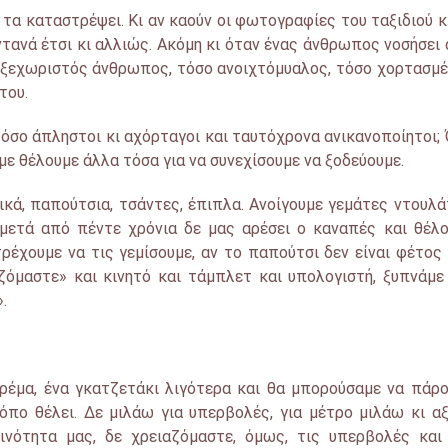
 τα καταστρέψει. Κι αν καούν οι φωτογραφίες του ταξιδιού κ
ωντανά έτσι κι αλλιώς. Ακόμη κι όταν ένας άνθρωπος νοσήσει
σο ξεχωριστός άνθρωπος, τόσο ανοιχτόμυαλος, τόσο χορτασμ
του.
ι τόσο άπληστοι κι αχόρταγοι και ταυτόχρονα ανικανοποίητοι;
με θέλουμε άλλα τόσα για να συνεχίσουμε να ξοδεύουμε.
τικά, παπούτσια, τσάντες, έπιπλα. Ανοίγουμε γεμάτες ντουλ
 μετά από πέντε χρόνια δε μας αρέσει ο καναπές και θέλ
τρέχουμε να τις γεμίσουμε, αν το παπούτσι δεν είναι φέτος
αζόμαστε» και κινητό και τάμπλετ και υπολογιστή, ξυπνάμε
.
 κρέμα, ένα γκατζετάκι λιγότερα και θα μπορούσαμε να πάρ
ρόπο θέλει. Δε μιλάω για υπερβολές, για μέτρο μιλάω κι αξ
νότητα μας, δε χρειαζόμαστε, όμως, τις υπερβολές και