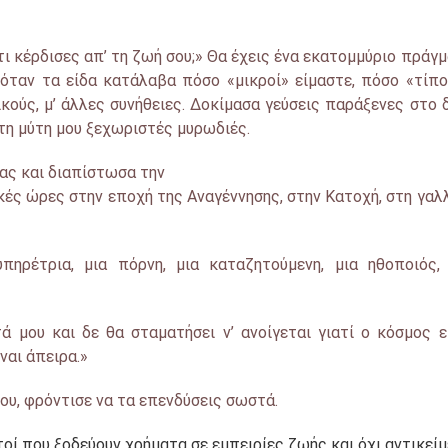
τι κέρδισες απ’ τη ζωή σου;» Θα έχεις ένα εκατομμύριο πράγ
 όταν τα είδα κατάλαβα πόσο «μικροί» είμαστε, πόσο «τίπ
κούς, μ’ άλλες συνήθειες. Δοκίμασα γεύσεις παράξενες στο 
τη μύτη μου ξεχωριστές μυρωδιές.
ας και διαπίστωσα την
ές ώρες στην εποχή της Αναγέννησης, στην Κατοχή, στη γαλ
πηρέτρια, μια πόρνη, μια καταζητούμενη, μια ηθοποιός,
 μου και δε θα σταματήσει ν’ ανοίγεται γιατί ο κόσμος ε
ναι άπειρα.»
ου, φρόντισε να τα επενδύσεις σωστά.
τοί που ξοδεύουν χρήματα σε εμπειρίες ζωής και όχι αντικεί