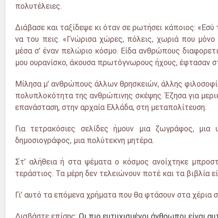
πολυτέλειες.
Διάβασε και ταξίδεψε κι όταν σε ρωτήσει κάποιος: «Εσύ 
να του πεις. «Γνώρισα χώρες, πόλεις, χωριά που μόνο
μέσα σ’ έναν πελώριο κόσμο. Είδα ανθρώπους διαφορετι
μου ουρανίσκο, άκουσα πρωτόγνωρους ήχους, έφτασαν σ
Μίλησα μ’ ανθρώπους άλλων θρησκειών, άλλης φιλοσοφί
πολυπλοκότητα της ανθρώπινης σκέψης. Έζησα για μερικ
επανάσταση, στην αρχαία Ελλάδα, στη μεταπολίτευση.
Για τετρακόσιες σελίδες ήμουν μια ζωγράφος, μια υ
δημοσιογράφος, μια πολύτεκνη μητέρα.
Στ’ αλήθεια ή στα ψέματα ο κόσμος ανοίχτηκε μπροστά
τεράστιος. Τα μέρη δεν τελειώνουν ποτέ και τα βιβλία εί
Γι’ αυτό τα επόμενα χρήματα που θα φτάσουν στα χέρια σ
Διαβάστε επίσης:
Οι πιο ευτυχισμένοι άνθρωποι είναι αυ