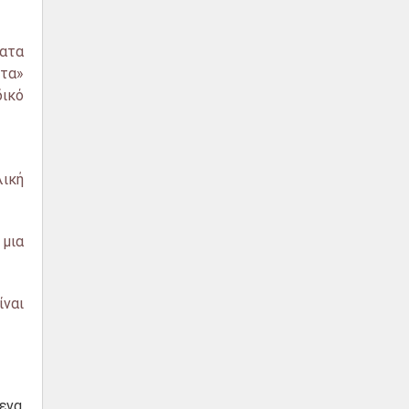
ματα
οτα»
δικό
λική
 μια
ίναι
μενα