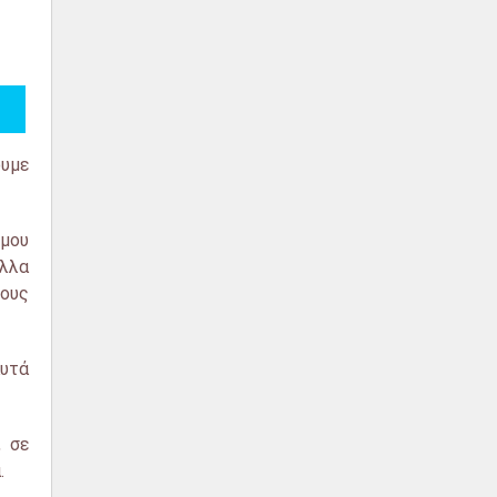
ουμε
 μου
άλλα
δους
αυτά
, σε
.