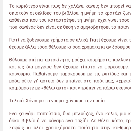
Το κυριότερο είναι πως δε χαλάνε, κανείς δεν μπορεί να
σκιστούν οι σελίδες του βιβλίου, η μνήμη τα κρατάει ζ
ασθένεια που του καταστρέφει τη μνήμη, έχει γίνει τό
που κανένας δεν είναι σε θέση να αμφισβητήσει το ποιόν 
Γιατί να ξοδεύουμε χρήματα σε υλικά; Γιατί έχουμε γίνε
έχουμε άλλα τόσα θέλουμε κι όσα χρήματα κι αν ξοδέψου
Θέλουμε σπίτια, αυτοκίνητα, ρούχα, κοσμήματα, καλλυν
και ως δια μαγείας δεν έχουμε τίποτα να φορέσουμε,
καινούριο. Παθαίνουμε παράκρουση με τις ρυτίδες και 
μόδα ούτε γι’ αστείο δεν μπαίνει στο πόδι μας, «χρει
κοιμόμαστε με «θέλω αυτό» και «πρέπει να πάρω εκείνο»
Τελικά; Χάνουμε το νόημα, χάνουμε την ουσία.
Ένα ζευγάρι παπούτσια, δυο μπλούζες, ένα κολιέ, μια
δέκα βιβλία ή να κάναμε ένα ταξίδι. Δε θέλει κόπο, τ
Σαφώς κι όλοι χρειαζόμαστε ποιότητα στην καθημερι