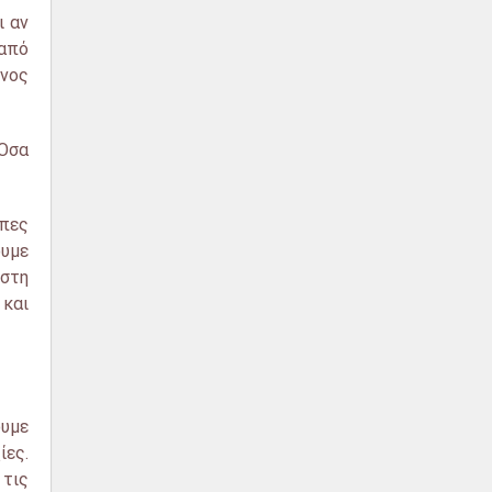
ι αν
 από
ένος
 Όσα
άπες
ουμε
 στη
 και
ουμε
ίες.
 τις