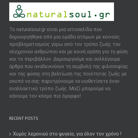
To naturalsoul.gr είναι μια ιστοσελίδα που
δημιουργήθηκε από μια ομάδα ατόμων με κοινούς
προβληματισμούς γύρω από τον τρόπο ζωής του
σύγχρονου ανθρώπου και με κοινή αγάπη για τη φύση
και το περιβάλλον. Δημιουργούμε και συλλέγουμε
άρθρα που αναδεικνύουν τη συμβολή της φιλοσοφίας
και της φύσης στη βελτίωση της ποιότητας ζωής με
σκοπό να σας παροτρύνουμε να υιοθετίσετε έναν
εναλλακτικό τρόπο ζωής. Μαζί μπορούμε να
κάνουμε τον κόσμο πιο όμορφο!
RECENT POSTS
Χυμός λεμονιού στο ψυγείο, για όλον τον χρόνο !