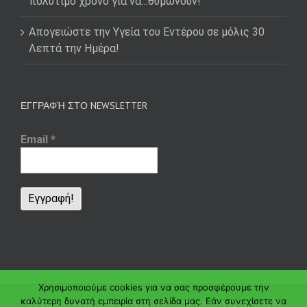
πολύτιμο χρόνο για να…θυμώνουν!
Απογειώστε την Υγεία του Εντέρου σε μόλις 30
Λεπτά την Ημέρα!
ΕΓΓΡΑΦΉ ΣΤΟ NEWSLETTER
Email
*
Χρησιμοποιούμε cookies για να σας προσφέρουμε την
καλύτερη δυνατή εμπειρία στη σελίδα μας. Εάν συνεχίσετε να
© Copyright
2026 | naturalsoul.gr | All Rights Reserved | Powered by