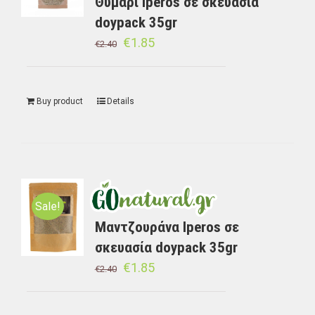
Θυμάρι Iperos σε σκευασία
doypack 35gr
€
1.85
€
2.40
Buy product
Details
Sale!
Μαντζουράνα Iperos σε
σκευασία doypack 35gr
€
1.85
€
2.40