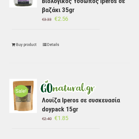
Βιολογικός Ύσσωπος Iperos σε
βαζάκι 35gr
€
2.56
€
3.33
Buy product
Details
Sale!
Λουίζα Iperos σε συσκευασία
doypack 15gr
€
1.85
€
2.40