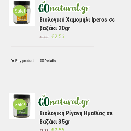
Sale!
Βιολογικό Χαμομήλι Iperos σε
βαζάκι 20gr
€
2.56
€
3.33
Buy product
Details
Sale!
Βιολογική Ρίγανη Ημαθίας σε
Bαζάκι 35gr
€
2.56
€
3.33