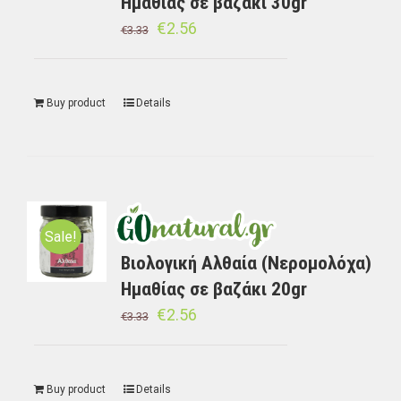
Ημαθίας σε βαζάκι 30gr
€
2.56
€
3.33
Buy product
Details
Sale!
Βιολογική Αλθαία (Νερομολόχα)
Ημαθίας σε βαζάκι 20gr
€
2.56
€
3.33
Buy product
Details