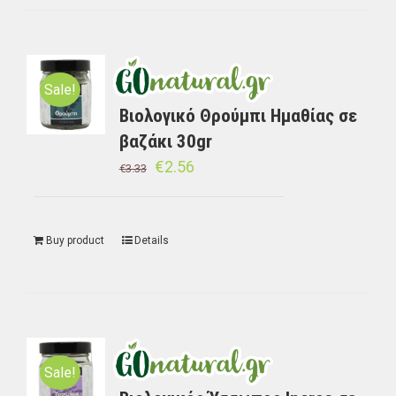
Sale!
Βιολογικό Θρούμπι Ημαθίας σε
βαζάκι 30gr
€
2.56
€
3.33
Buy product
Details
Sale!