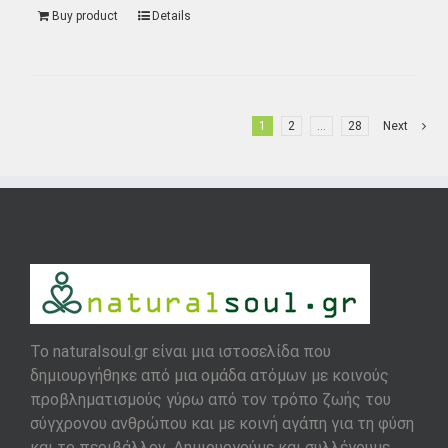
Buy product
Details
1
2
…
28
Next
To naturalsoul.gr είναι μια ιστοσελίδα που
δημιουργήθηκε από μια ομάδα ατόμων με κοινούς
προβληματισμούς γύρω από τον τρόπο ζωής του
σύγχρονου ανθρώπου και με κοινή αγάπη για τη φύση
και το περιβάλλον. Δημιουργούμε και συλλέγουμε