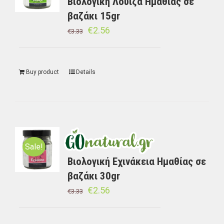
Βιολογική Λουίζα Ημαθίας σε
βαζάκι 15gr
€
2.56
€
3.33
Buy product
Details
Sale!
Βιολογική Εχινάκεια Ημαθίας σε
βαζάκι 30gr
€
2.56
€
3.33