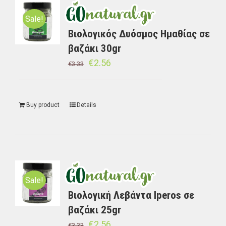
Sale!
Βιολογικός Δυόσμος Ημαθίας σε
βαζάκι 30gr
€
2.56
€
3.33
Buy product
Details
Sale!
Βιολογική Λεβάντα Iperos σε
βαζάκι 25gr
€
2.56
€
3.33