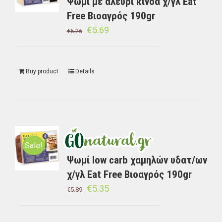
Ψωμί με αλεύρι κινόα χ/γλ Eat
Free Βιοαγρός 190gr
€
5.69
€
6.26
Buy product
Details
Sale!
Ψωμί low carb χαμηλών υδατ/ων
χ/γλ Eat Free Βιοαγρός 190gr
€
5.35
€
5.89