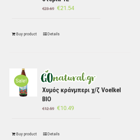
€
21.54
€
23.69
Buy product
Details
Sale!
Χυμός κράνμπερι χ/ζ Voelkel
BIO
€
10.49
€
12.59
Buy product
Details