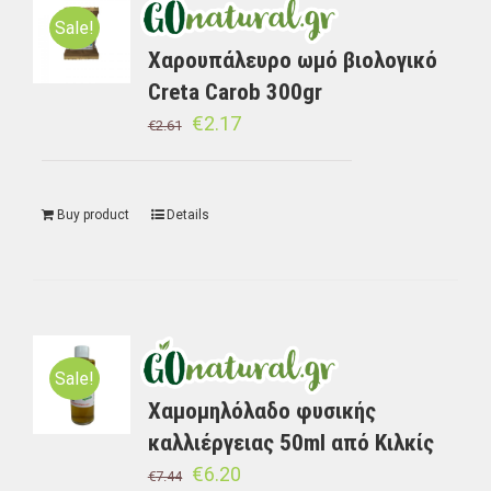
Sale!
Χαρουπάλευρο ωμό βιολογικό
Creta Carob 300gr
€
2.17
€
2.61
Buy product
Details
Sale!
Χαμομηλόλαδο φυσικής
καλλιέργειας 50ml από Κιλκίς
€
6.20
€
7.44