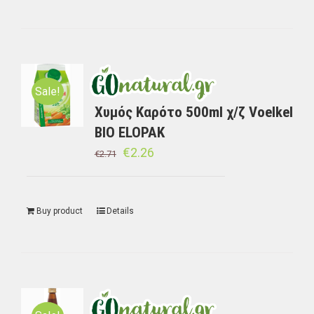
Sale!
Χυμός Καρότο 500ml χ/ζ Voelkel
BIO ELOPAK
€
2.26
€
2.71
Buy product
Details