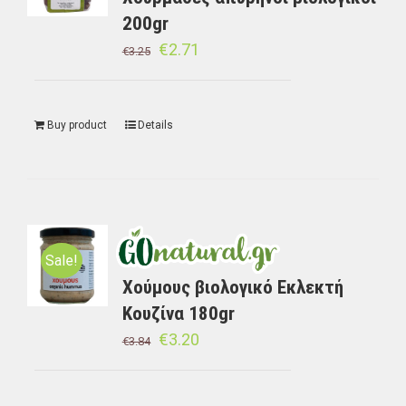
200gr
€
2.71
€
3.25
Buy product
Details
Sale!
Χούμους βιολογικό Εκλεκτή
Κουζίνα 180gr
€
3.20
€
3.84