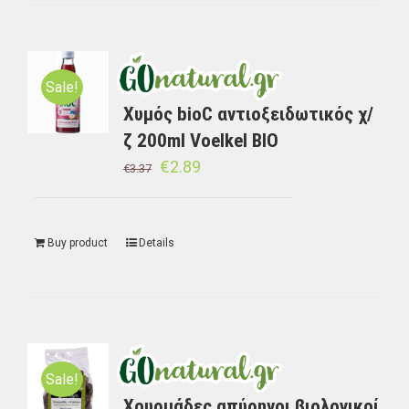
Sale!
Χυμός bioC αντιοξειδωτικός χ/
ζ 200ml Voelkel BIO
€
2.89
€
3.37
Buy product
Details
Sale!
Χουρμάδες απύρηνοι βιολογικοί