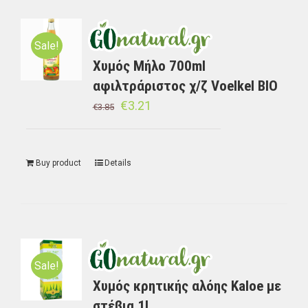
Sale!
Χυμός Μήλο 700ml
αφιλτράριστος χ/ζ Voelkel BIO
€
3.21
€
3.85
Buy product
Details
Sale!
Χυμός κρητικής αλόης Kaloe με
στέβια 1L