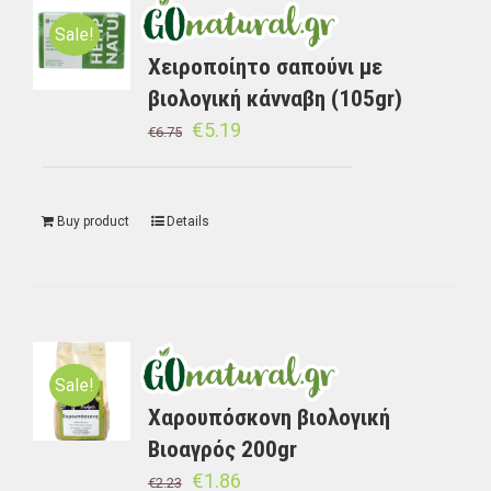
Sale!
Χειροποίητο σαπούνι με
βιολογική κάνναβη (105gr)
€
5.19
€
6.75
Buy product
Details
Sale!
Χαρουπόσκονη βιολογική
Βιοαγρός 200gr
€
1.86
€
2.23