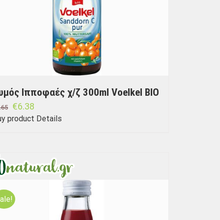
υμός Ιπποφαές χ/ζ 300ml Voelkel BIO
€
6.38
.65
uy product
Details
ale!