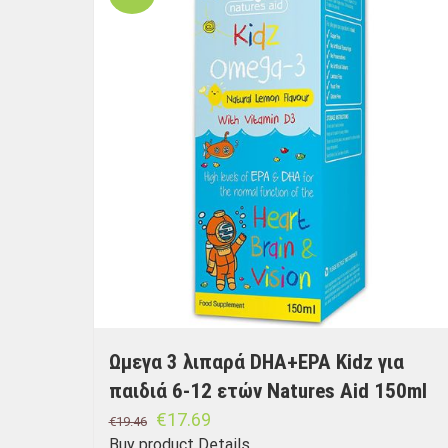
Ωμεγα 3 λιπαρά DHA+EPA Kidz για
παιδιά 6-12 ετών Natures Aid 150ml
€
17.69
€
19.46
Buy product
Details