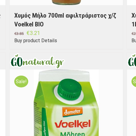
ς
Χυμός Μήλο 700ml αφιλτράριστος χ/ζ
Χ
Voelkel BIO
1
€
3.21
€
3.85
€
2
Buy product
Details
B
Sale!
S