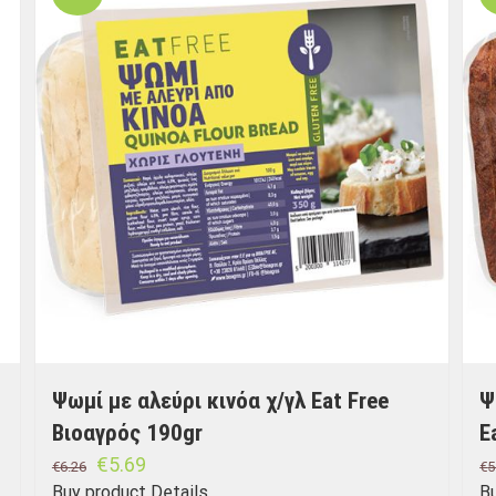
Ψωμί με αλεύρι κινόα χ/γλ Eat Free
Ψ
Βιοαγρός 190gr
E
€
5.69
€
6.26
€
5
Buy product
Details
B