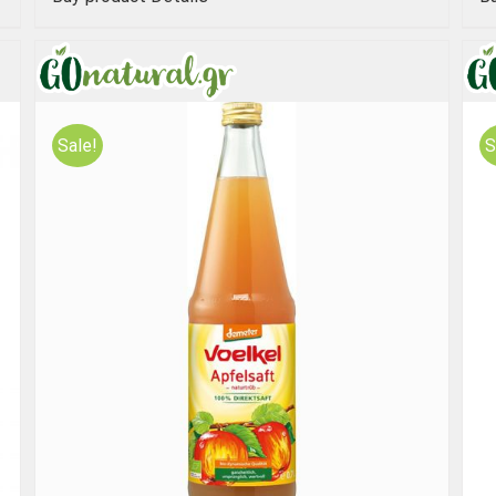
Sale!
S