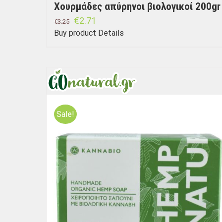
Χουρμάδες απύρηνοι βιολογικοί 200gr
€
2.71
€
3.25
Buy product
Details
Sale!