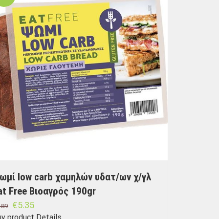
ωμί low carb χαμηλών υδατ/ων χ/γλ
at Free Βιοαγρός 190gr
€
5.35
.89
uy product
Details