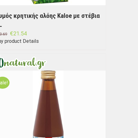
υμός κρητικής αλόης Kaloe με στέβια
L
€
21.54
3.69
uy product
Details
ale!