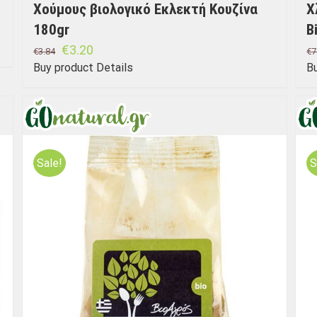
Χούμους βιολογικό Εκλεκτή Κουζίνα
Χ
180gr
B
€
3.20
€
3.84
€
7
Buy product
Details
B
Sale!
S