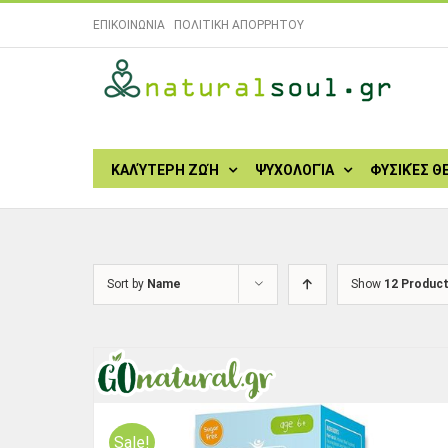
Skip
ΕΠΙΚΟΙΝΩΝΙΑ
|
ΠΟΛΙΤΙΚΗ ΑΠΟΡΡΗΤΟΥ
to
content
Search
for:
ΚΑΛΎΤΕΡΗ ΖΩΉ
ΨΥΧΟΛΟΓΊΑ
ΦΥΣΙΚΈΣ Θ
Sort by
Name
Show
12 Produc
Sale!