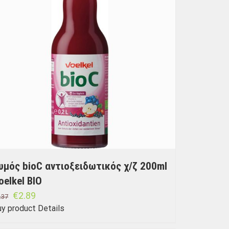
υμός bioC αντιοξειδωτικός χ/ζ 200ml
oelkel BIO
€
2.89
.37
uy product
Details