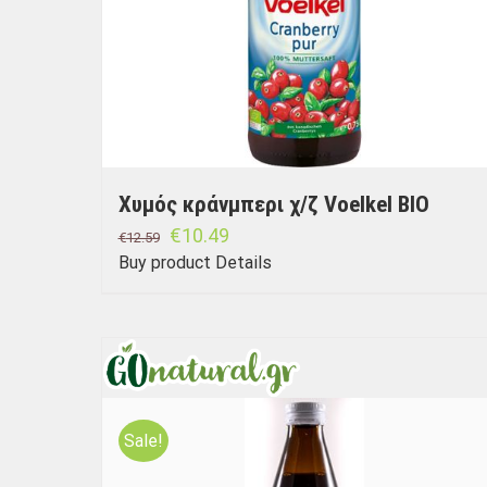
Χυμός κράνμπερι χ/ζ Voelkel BIO
€
10.49
€
12.59
Buy product
Details
Sale!