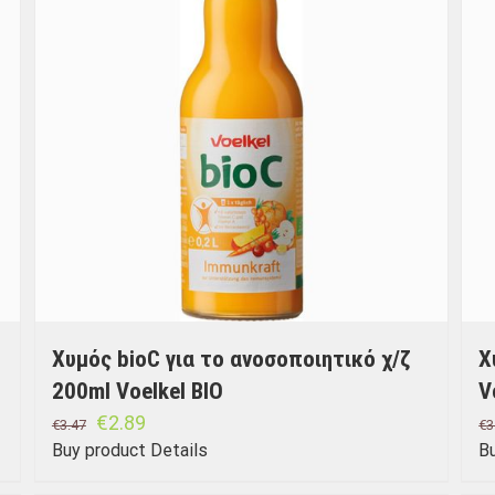
Χυμός bioC για το ανοσοποιητικό χ/ζ
Χ
200ml Voelkel BIO
V
€
2.89
€
3.47
€
3
Buy product
Details
B