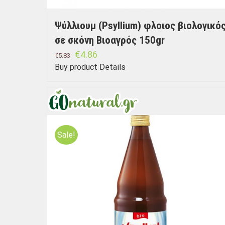
Ψύλλιουμ (Psyllium) φλοιος βιολογικό
σε σκόνη Βιοαγρός 150gr
€
4.86
€
5.83
Buy product
Details
Sale!