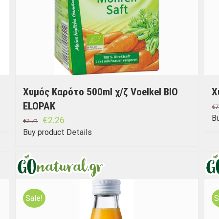
Χυμός Καρότο 500ml χ/ζ Voelkel BIO
Χ
ELOPAK
€
7
B
€
2.26
€
2.71
Buy product
Details
Sale!
S