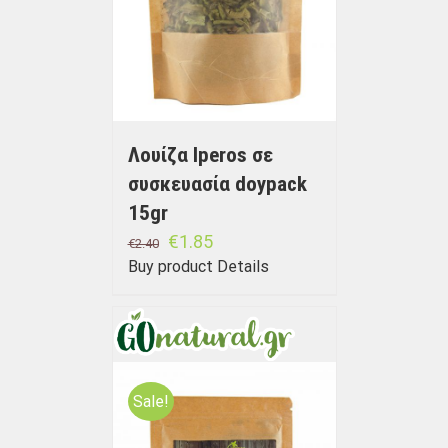
Λουίζα Iperos σε
συσκευασία doypack
15gr
€
1.85
€
2.40
Buy product
Details
Sale!