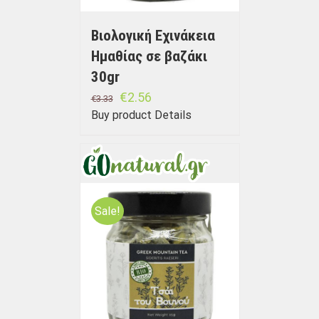
Βιολογική Εχινάκεια
Ημαθίας σε βαζάκι
30gr
€
2.56
€
3.33
Buy product
Details
Sale!