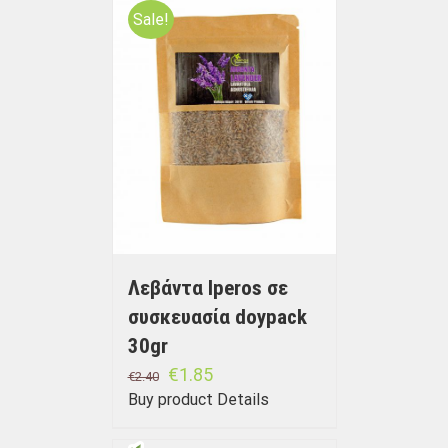
Sale!
Λεβάντα Iperos σε
συσκευασία doypack
30gr
€
1.85
€
2.40
Buy product
Details