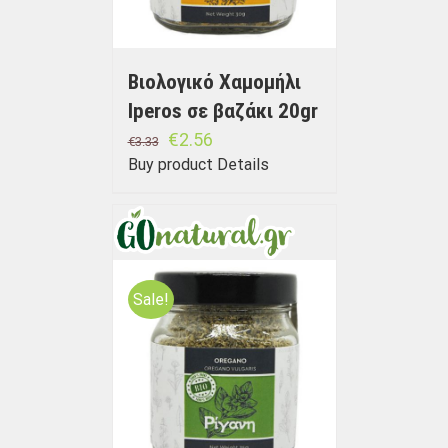
Βιολογικό Χαμομήλι
Iperos σε βαζάκι 20gr
€
2.56
€
3.33
Buy product
Details
Sale!