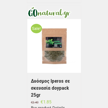
Sale!
Δυόσμος Iperos σε
σκευασία doypack
25gr
€
1.85
€
2.40
Buy product
Details