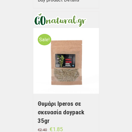
Sale!
Θυμάρι Iperos σε
σκευασία doypack
35gr
€
1.85
€
2.40