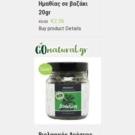
Ημαθίας σε βαζάκι
20gr
€
2.56
€
3.33
Buy product
Details
Sale!
Βιολογικός Δυόσμος