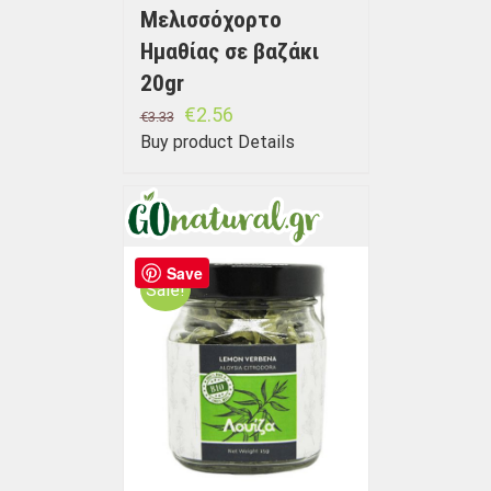
Μελισσόχορτο
Ημαθίας σε βαζάκι
20gr
€
2.56
€
3.33
Buy product
Details
Save
Sale!