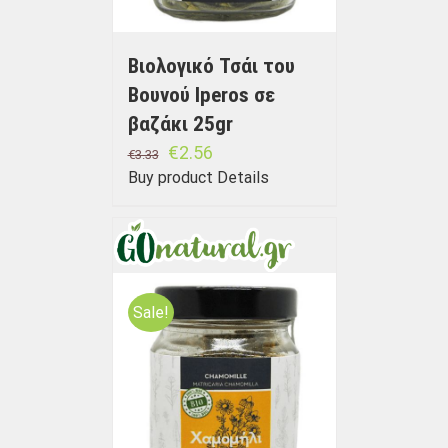
Βιολογικό Τσάι του
Βουνού Iperos σε
βαζάκι 25gr
€
2.56
€
3.33
Buy product
Details
Sale!