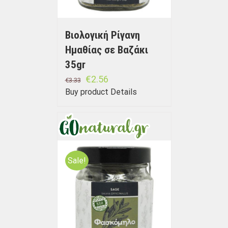
Βιολογική Ρίγανη
Ημαθίας σε Bαζάκι
35gr
€
2.56
€
3.33
Buy product
Details
Sale!