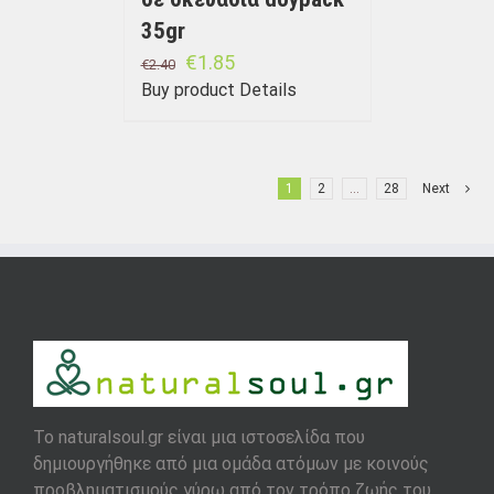
35gr
€
1.85
€
2.40
Buy product
Details
1
2
…
28
Next
To naturalsoul.gr είναι μια ιστοσελίδα που
δημιουργήθηκε από μια ομάδα ατόμων με κοινούς
προβληματισμούς γύρω από τον τρόπο ζωής του