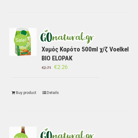
Sale!
Χυμός Καρότο 500ml χ/ζ Voelkel
BIO ELOPAK
€
2.26
€
2.71
Buy product
Details