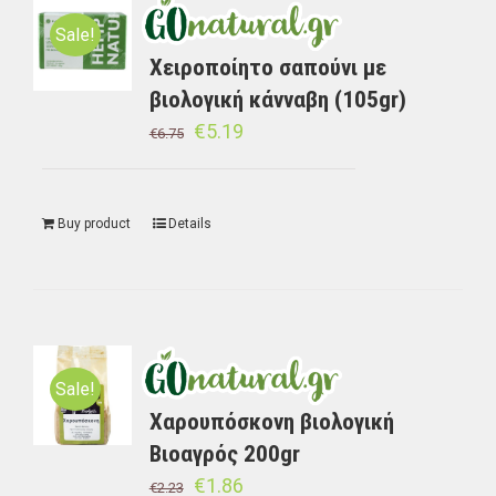
Sale!
Χειροποίητο σαπούνι με
βιολογική κάνναβη (105gr)
€
5.19
€
6.75
Buy product
Details
Sale!
Χαρουπόσκονη βιολογική
Βιοαγρός 200gr
€
1.86
€
2.23