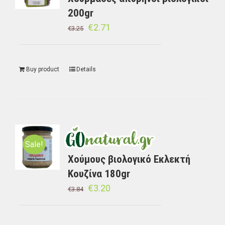
200gr
€
2.71
€
3.25
Buy product
Details
Sale!
Χούμους βιολογικό Εκλεκτή
Κουζίνα 180gr
€
3.20
€
3.84