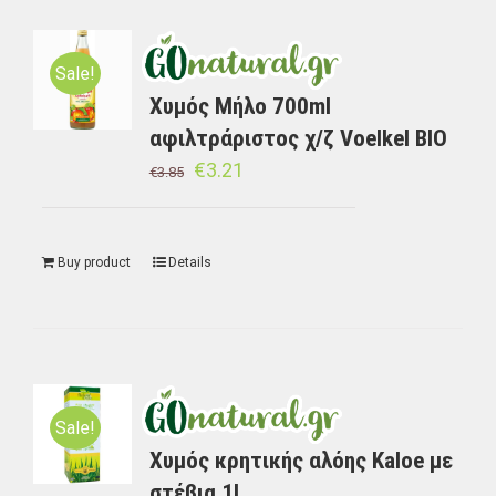
Sale!
Χυμός Μήλο 700ml
αφιλτράριστος χ/ζ Voelkel BIO
€
3.21
€
3.85
Buy product
Details
Sale!
Χυμός κρητικής αλόης Kaloe με
στέβια 1L