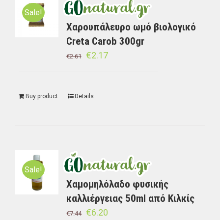
Sale!
Χαρουπάλευρο ωμό βιολογικό
Creta Carob 300gr
€
2.17
€
2.61
Buy product
Details
Sale!
Χαμομηλόλαδο φυσικής
καλλιέργειας 50ml από Κιλκίς
€
6.20
€
7.44