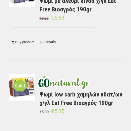
Ψωμί με αλεύρι κινόα χ/γλ Eat
Free Βιοαγρός 190gr
€
5.69
€
6.26
Buy product
Details
Sale!
Ψωμί low carb χαμηλών υδατ/ων
χ/γλ Eat Free Βιοαγρός 190gr
€
5.35
€
5.89