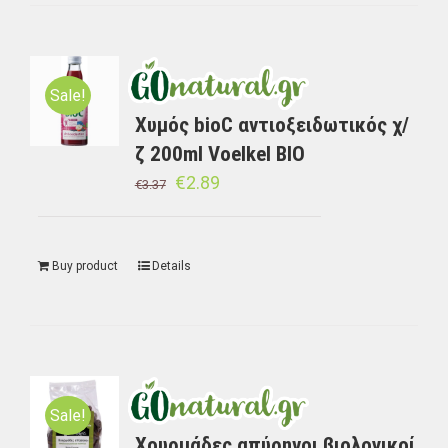
Sale!
Χυμός bioC αντιοξειδωτικός χ/
ζ 200ml Voelkel BIO
€
2.89
€
3.37
Buy product
Details
Sale!
Χουρμάδες απύρηνοι βιολογικοί