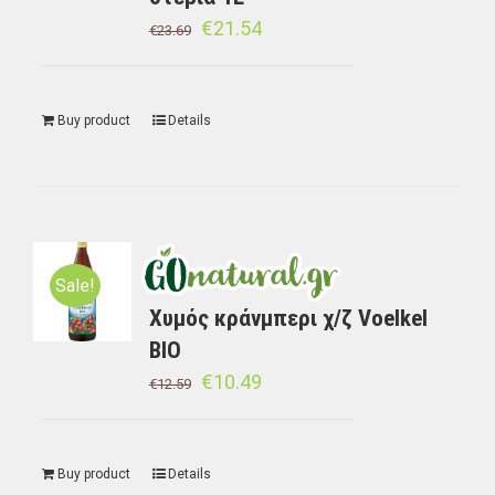
€
21.54
€
23.69
Buy product
Details
Sale!
Χυμός κράνμπερι χ/ζ Voelkel
BIO
€
10.49
€
12.59
Buy product
Details