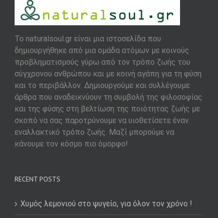
To naturalsoul.gr είναι μια ιστοσελίδα που
δημιουργήθηκε από μια ομάδα ατόμων με κοινούς
προβληματισμούς γύρω από τον τρόπο ζωής του
σύγχρονου ανθρώπου και με κοινή αγάπη για τη φύση
και το περιβάλλον. Δημιουργούμε και συλλέγουμε
άρθρα που αναδεικνύουν τη συμβολή της φιλοσοφίας
και της φύσης στη βελτίωση της ποιότητας ζωής με
σκοπό να σας παροτρύνουμε να υιοθετίσετε έναν
εναλλακτικό τρόπο ζωής. Μαζί μπορούμε να
κάνουμε τον κόσμο πιο όμορφο!
RECENT POSTS
Χυμός λεμονιού στο ψυγείο, για όλον τον χρόνο !