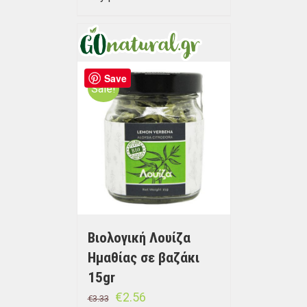
Save
Sale!
Βιολογική Λουίζα
Ημαθίας σε βαζάκι
15gr
€
2.56
€
3.33