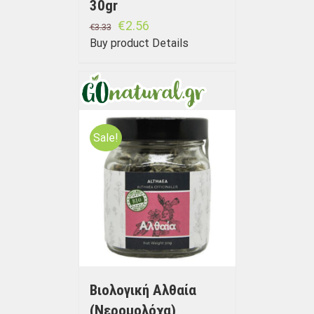
30gr
€
2.56
€
3.33
Buy product
Details
Sale!
Βιολογική Αλθαία
(Νερομολόχα)