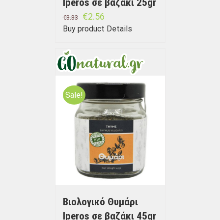
Iperos σε βαζάκι 25gr
€
2.56
€
3.33
Buy product
Details
Sale!
Βιολογικό Θυμάρι
Iperos σε βαζάκι 45gr