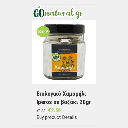
Sale!
Βιολογικό Χαμομήλι
Iperos σε βαζάκι 20gr
€
2.56
€
3.33
Buy product
Details