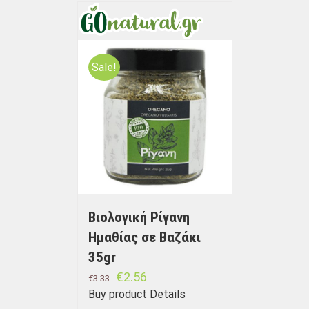
Sale!
Βιολογική Ρίγανη
Ημαθίας σε Bαζάκι
35gr
€
2.56
€
3.33
Buy product
Details