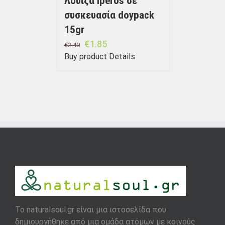
Λουίζα Iperos σε
συσκευασία doypack
15gr
€
1.85
€
2.40
Buy product
Details
To naturalsoul.gr είναι μια ιστοσελίδα που
δημιουργήθηκε από μια ομάδα ατόμων με κοινούς