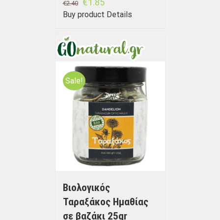
€
1.85
€
2.40
Buy product
Details
Sale!
Βιολογικός
Ταραξάκος Ημαθίας
σε βαζάκι 25gr