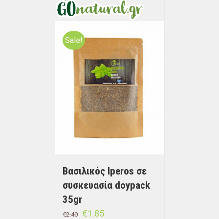
Sale!
Βασιλικός Iperos σε
συσκευασία doypack
35gr
€
1.85
€
2.40