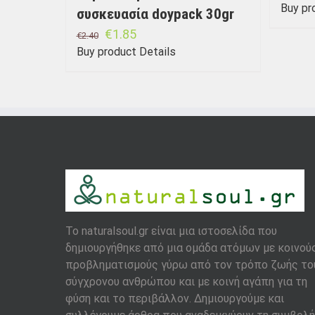
Buy pr
συσκευασία doypack 30gr
€
1.85
€
2.40
Buy product
Details
To naturalsoul.gr είναι μια ιστοσελίδα που
δημιουργήθηκε από μια ομάδα ατόμων με κοινού
προβληματισμούς γύρω από τον τρόπο ζωής το
σύγχρονου ανθρώπου και με κοινή αγάπη για τη
φύση και το περιβάλλον. Δημιουργούμε και