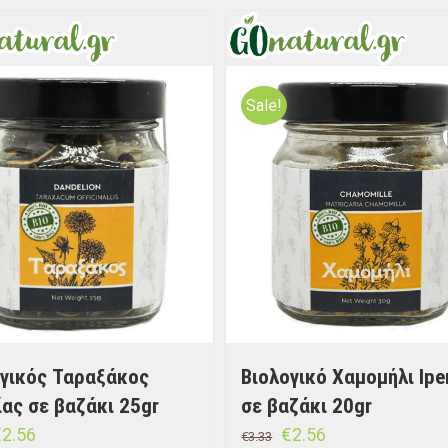
Sale!
ογικός Ταραξάκος
Βιολογικό Χαμομήλι Ipe
ας σε βαζάκι 25gr
σε βαζάκι 20gr
€
2.56
€
2.56
€
3.33