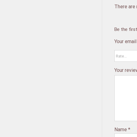
There are 
Be the fir
Your email
Your revi
Name
*