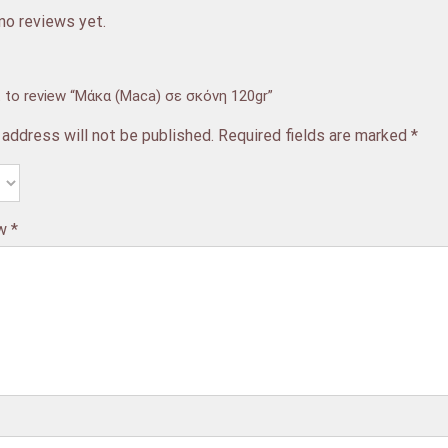
no reviews yet.
st to review “Μάκα (Maca) σε σκόνη 120gr”
 address will not be published.
Required fields are marked
*
ew
*