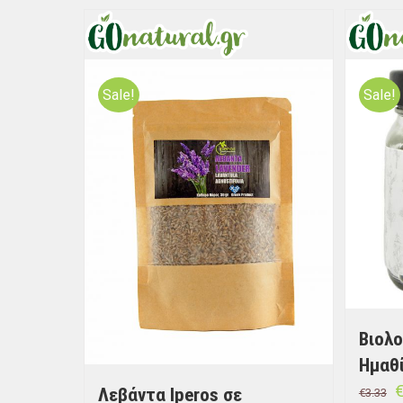
Sale!
Sale!
Βιολ
Ημαθί
Λεβάντα Iperos σε
€
3.33