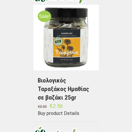
Sale!
Βιολογικός
Ταραξάκος Ημαθίας
σε βαζάκι 25gr
€
2.56
€
3.33
Buy product
Details