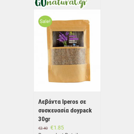
Sale!
Λεβάντα Iperos σε
συσκευασία doypack
30gr
€
1.85
€
2.40