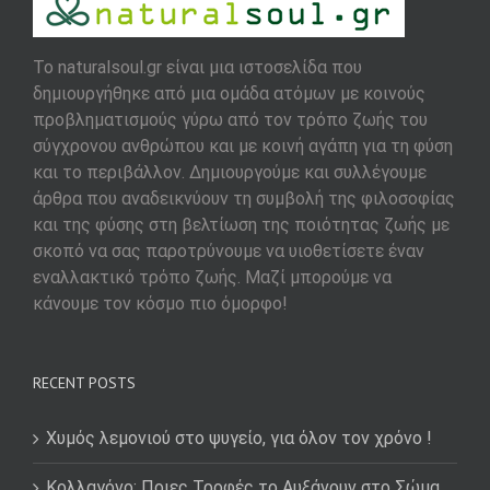
To naturalsoul.gr είναι μια ιστοσελίδα που
δημιουργήθηκε από μια ομάδα ατόμων με κοινούς
προβληματισμούς γύρω από τον τρόπο ζωής του
σύγχρονου ανθρώπου και με κοινή αγάπη για τη φύση
και το περιβάλλον. Δημιουργούμε και συλλέγουμε
άρθρα που αναδεικνύουν τη συμβολή της φιλοσοφίας
και της φύσης στη βελτίωση της ποιότητας ζωής με
σκοπό να σας παροτρύνουμε να υιοθετίσετε έναν
εναλλακτικό τρόπο ζωής. Μαζί μπορούμε να
κάνουμε τον κόσμο πιο όμορφο!
RECENT POSTS
Χυμός λεμονιού στο ψυγείο, για όλον τον χρόνο !
Κολλαγόνο: Ποιες Τροφές το Αυξάνουν στο Σώμα