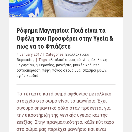
Ρόφημα Μαγνησίου: Ποιά είναι τα
Οφέλη που Προσφέρει στην Υγεία &
πως να το Φτιάξετε
4 January 2017
|
Categories:
Εναλλακτικές
Θεραπείες
|
Tags:
αλκαλικό σώμα
,
αϋπνίες
,
έλελειψη
μαγνησίου
,
ημικρανίες
,
μαγνήσιο
,
μυικές κράμπες
,
οστεοπόρωση
,
πέψη
,
πόνος στους μυς
,
σπασμοί μυών
,
υγιής καρδιά
Το τέταρτο κατά σειρά αφθονίας μεταλλικό
στοιχείο στο σώμα είναι το μαγνήσιο. Έχει
σίγουρα σημαντικό ρόλο όταν πρόκειται για
την υποστήριξη της γενικής υγείας και της
ευεξίας. Στην πραγματικότητα, κάθε κύτταρο
στο σώμα μας περιέχει μαγνήσιο και είναι