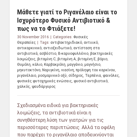
Μάθετε γιατί το Ριγανέλαιο είναι το
Ισχυρότερο Φυσικό Αντιβιοτικό &
πως να το Φτιάξετε!
30 November 2016
|
Categories:
Φυσικές
Θεραπείες
|
Tags:
αντιβακτηριδιακό
,
αντιιικό
,
αντικαρκινικό
,
αντιοξειδωτικό
,
αντίσταση στα
αντιβιοτικά
,
ασβέστιο
,
Β-καρυοφυλλένιο
,
βακτηριακές
λοιμώξεις
,
βιταμίνη C
,
βιταμίνη Α
,
βιταμίνη Ε
,
βόριο
,
Θυμόλη
,
κάλιο
,
Καρβακρόλη
,
μαγγάνιο
,
μαγνήσιο
,
μηκυτοκτόνο
,
Ναριγκίνη
,
νιασίνη
,
πρόληψη του καρκίνου
,
ριγανέλαιο
,
ροσμαρινικό οξύ
,
σίδηρος
,
Τερπένια
,
φαινόλες
,
φυσικές φυτοχημικές ενώσεις
,
φυσικό αντιβιοτικό
,
χαλκός
,
ψευδάργυρος
Σχεδιασμένα ειδικά για βακτηριακές
λοιμώξεις, τα αντιβιοτικά είναι η
συνηθέστερη λύση των γιατρών για τις
περισσότερες περιπτώσεις. Αλλά τα οφέλη
που παρέχει το ριγανέλαιο αποδεικνύονται