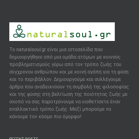
To naturalsoul.gr είναι μια ιστοσελίδα που
δημιουργήθηκε από μια ομάδα ατόμων με κοινούς
προβληματισμούς γύρω από τον τρόπο ζωής του
σύγχρονου ανθρώπου και με κοινή αγάπη για τη φύση
και το περιβάλλον. Δημιουργούμε και συλλέγουμε
άρθρα που αναδεικνύουν τη συμβολή της φιλοσοφίας
και της φύσης στη βελτίωση της ποιότητας ζωής με
σκοπό να σας παροτρύνουμε να υιοθετίσετε έναν
εναλλακτικό τρόπο ζωής. Μαζί μπορούμε να
κάνουμε τον κόσμο πιο όμορφο!