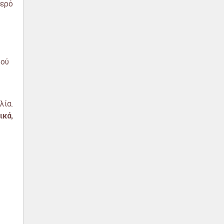
νερό
ρού
λία.
ικά
,