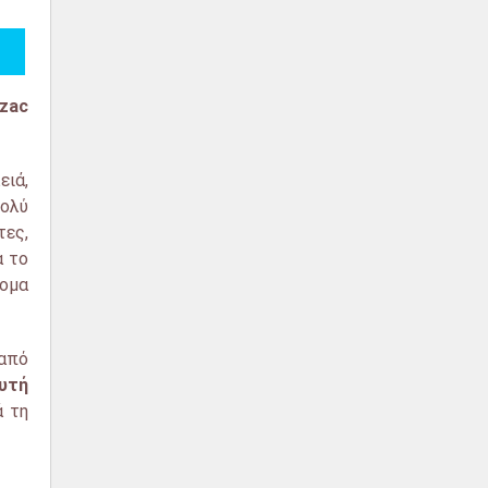
zac
ειά,
πολύ
τες,
α το
ομα
από
αυτή
ά τη