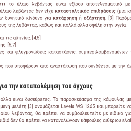
ότι το έλαιο λεβάντας είναι
εξίσου αποτελεσματικό με
ο έλαιο λεβάντας δεν είχε
κατασταλτικές επιδράσεις
(
μια κ
ν δυνητικό κίνδυνο για
κατάχρηση
ή
εξάρτηση
. [3]
Παρόμο
ους της λεβάντας, καθώς και πολλά άλλα οφέλη στην υγεία:
 τις αϋπνίες. [4,5]
ς. [6,7]
ς και φλεγμονώδεις καταστάσεις, συμπεριλαμβανομένων
υς που υποφέρουν από αναστάτωση που συνδέεται με την ά
 για την καταπολέμηση του άγχους
 αλλά είναι δυσεύρετες. Το παρασκεύασμα της κάψουλας μ
ενη μελέτη [3] ονομάζεται Lavela WS 1265 και μπορείτε ν
αίου λεβάντας, θα πρέπει να συμβουλευτείτε με ειδικό γι
αιδιά δεν θα πρέπει να καταναλώνουν κάψουλες αιθέριου ελαί