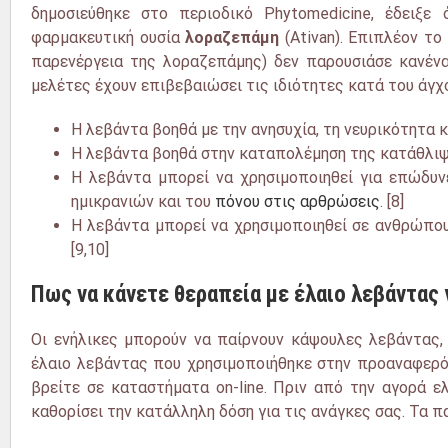
δημοσιεύθηκε
στο περιοδικό
Phytomedicine, έδειξε 
φαρμακευτική ουσία
λοραζεπάμη
(Ativan). Επιπλέον τ
παρενέργεια
της λοραζεπάμης) δεν παρουσιάσε κανένα
μελέτες
έχουν επιβεβαιώσει τις ιδιότητες κατά του άγχ
Η λεβάντα βοηθά με την ανησυχία, τη νευρικότητα και
Η λεβάντα βοηθά στην καταπολέμηση της κατάθλιψη
Η λεβάντα μπορεί να χρησιμοποιηθεί
για
επώδυνε
ημικρανιών
και του
πόνου στις αρθρώσεις
. [8]
Η λεβάντα μπορεί να χρησιμοποιηθεί σε ανθρώπο
[9,10]
Πως να κάνετε θεραπεία με έλαιο λεβάντας
Οι ενήλικες μπορούν να παίρνουν κάψουλες λεβάντας,
έλαιο λεβάντας που χρησιμοποιήθηκε στην προαναφερόμ
βρείτε σε καταστήματα on-line.
Πριν από την αγορά
ελ
καθορίσει την κατάλληλη δόση για τις ανάγκες σας. Τα π