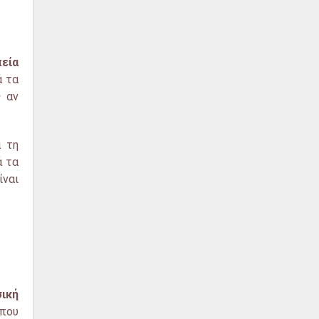
εία
ά τα
ς
αν
 τη
ά τα
ναι
ική
που