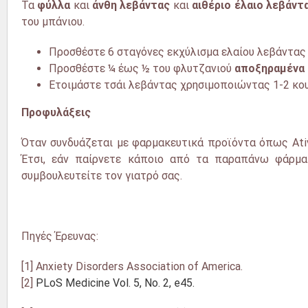
Τα
φύλλα
και
άνθη λεβάντας
και
αιθέριο έλαιο λεβάντ
του μπάνιου.
Προσθέστε 6
σταγόνες εκχύλισμα ελαίου λεβάντας 
Προσθέστε
¼
έως ½ του φλυτζανιού
αποξηραμένα 
Ετοιμάστε
τσάι λεβάντας χρησιμοποιώντας 1-2 κου
Προφυλάξεις
Όταν συνδυάζεται με
φαρμακευτικά προϊόντα όπως Ativan
Έτσι, εάν παίρνετε κάποιο από τα παραπάνω φάρ
συμβουλευτείτε τον γιατρό σας.
Πηγές Έρευνας:
[1] Anxiety Disorders Association of America.
[2]
PLoS Medicine Vol. 5, No. 2, e45.