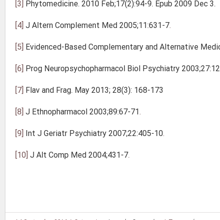
[3]
Phytomedicine. 2010 Feb;17(2):94-9. Epub 2009 Dec 3.
[4]
J Altern Complement Med 2005;11:631-7
.
[5]
Evidenced-Based Complementary and Alternative Medici
[6]
Prog Neuropsychopharmacol Biol Psychiatry 2003;27:1
[7]
Flav and Frag. May 2013; 28(3): 168-173
[8]
J Ethnopharmacol 2003;89:67-71
.
[9]
Int J Geriatr Psychiatry 2007;22:405-10
.
[10]
J Alt Comp Med 2004;431-7
.