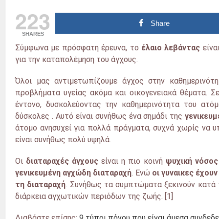
223
Share
SHARES
Σύμφωνα με πρόσφατη έρευνα, το
έλαιο λεβάντας
είνα
για την καταπολέμηση του άγχους.
Όλοι μας αντιμετωπίζουμε άγχος στην καθημερινότητ
προβλήματα υγείας ακόμα και οικογενειακά θέματα. Σ
έντονο, δυσκολεύοντας την καθημερινότητα του ατόμ
δύσκολες
. Αυτό είναι συνήθως ένα σημάδι της
γενικευμ
άτομο ανησυχεί
για πολλά πράγματα
, συχνά χωρίς να υ
είναι συνήθως πολύ υψηλά.
Οι
διαταραχές άγχους
είναι η πιο κοινή
ψυχική νόσος
γενικευμένη αγχώδη διαταραχή
. Ενώ
οι γυναικες έχουν
τη διαταραχή
. Συνήθως τα συμπτώματα ξεκινούν κατά τ
διάρκεια αγχωτικών περιόδων της ζωής. [1]
Διαβάστε επίσης:
9 τύποι πόνου που είναι άμεσα συνδεδ