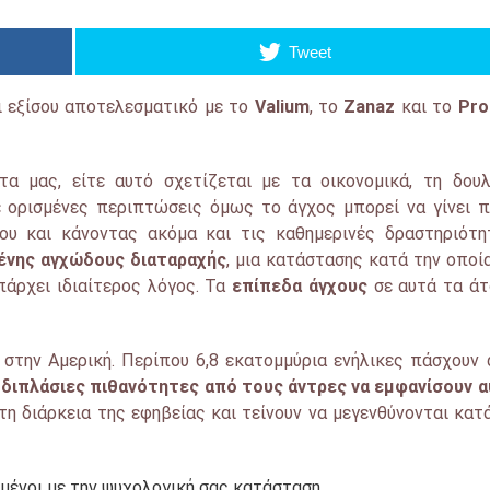
Tweet
ι εξίσου αποτελεσματικό με το
Valium
, το
Zanaz
και το
Pro
α μας, είτε αυτό σχετίζεται με τα οικονομικά, τη δουλ
ε ορισμένες περιπτώσεις όμως το άγχος μπορεί να γίνει 
ου και κάνοντας ακόμα και τις καθημερινές δραστηριότη
ένης αγχώδους διαταραχής
, μια κατάστασης κατά την οποί
πάρχει ιδιαίτερος λόγος. Τα
επίπεδα άγχους
σε αυτά τα άτ
στην Αμερική. Περίπου 6,8
εκατομμύρια
ενήλικες πάσχουν
 διπλάσιες πιθανότητες από τους άντρες να εμφανίσουν 
η διάρκεια της εφηβείας και τείνουν να μεγενθύνονται κατ
εμένοι με την ψυχολογική σας κατάσταση