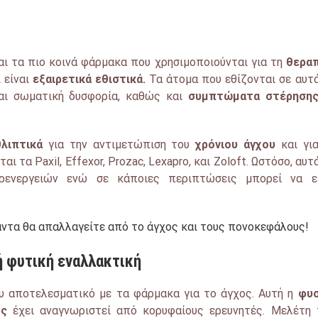
αι τα πιο κοινά
φάρμακα που χρησιμοποιούνται για
τη
θεραπ
 είναι
εξαιρετικά εθιστικά.
Τα άτομα που εθίζονται σε αυτ
και σωματική δυσφορία, καθώς και
συμπτώματα στέρηση
θλιπτικά
για την αντιμετώπιση του
χρόνιου άγχου
και για
ι τα Paxil, Effexor, Prozac, Lexapro, και Zoloft. Ωστόσο, αυτ
ενεργειών ενώ σε κάποιες περιπτώσεις μπορεί να εί
άντα θα απαλλαγείτε από το άγχος και τους πονοκεφάλους!
ή φυτική εναλλακτική
ου αποτελεσματικό με τα φάρμακα για το άγχος.
Αυτή η
φυσ
υς
έχει αναγνωριστεί από κορυφαίους ερευνητές.
Μ
ελέτη 