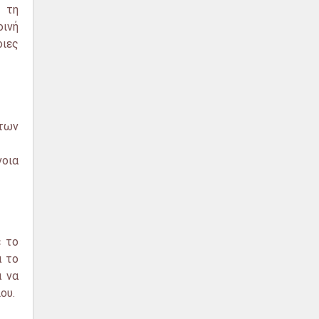
τη
οινή
ιες
των
νοια
ε το
α το
α να
ου.