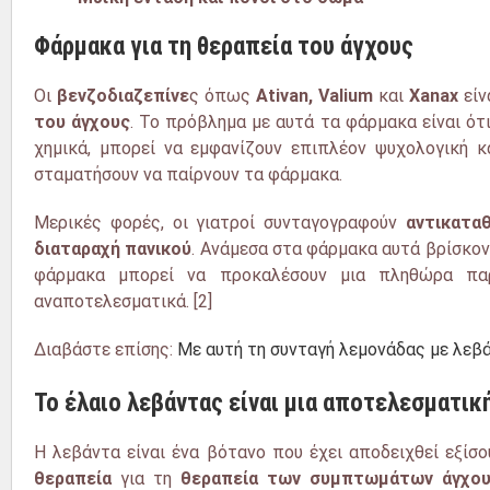
Φάρμακα για τη θεραπεία του άγχους
Οι
βενζοδιαζεπίνε
ς
όπως
Ativan,
Valium
και
Xanax
είν
του άγχους
.
Το πρόβλημα με
αυτά τα φάρμακα είναι ότι
χημικά, μπορεί να εμφανίζουν επιπλέον ψυχολογική 
σταματήσουν να παίρνουν τα φάρμακα.
Μερικές φορές
, οι γιατροί συνταγογραφούν
αντικατα
διαταραχή πανικού
. Ανάμεσα στα φάρμακα αυτά βρίσκοντα
φάρμακα μπορεί να προκαλέσουν μια πληθώρα παρ
αναποτελεσματικά. [2]
Διαβάστε επίσης:
Με αυτή τη συνταγή λεμονάδας με λεβ
Το έλαιο λεβάντας είναι μια αποτελεσματικ
Η λεβάντα είναι ένα βότανο που έχει αποδειχθεί εξίσ
θεραπεία
για τη
θεραπεία των συμπτωμάτων άγχο