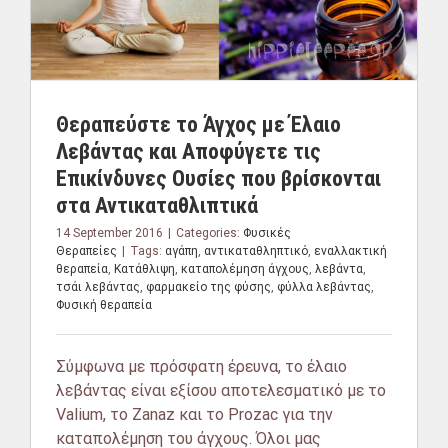
Θεραπεύστε το Άγχος με Έλαιο
Λεβάντας και Αποφύγετε τις
Επικίνδυνες Ουσίες που βρίσκονται
στα Αντικαταθλιπτικά
14 September 2016
|
Categories:
Φυσικές
Θεραπείες
|
Tags:
αγάπη
,
αντικαταθληπτικό
,
εναλλακτική
θεραπεία
,
Κατάθλιψη
,
καταπολέμηση άγχους
,
λεβάντα
,
τσάι λεβάντας
,
φαρμακείο της φύσης
,
φύλλα λεβάντας
,
Φυσική θεραπεία
Σύμφωνα με πρόσφατη έρευνα, το έλαιο
λεβάντας είναι εξίσου αποτελεσματικό με το
Valium, το Zanaz και το Prozac για την
καταπολέμηση του άγχους. Όλοι μας