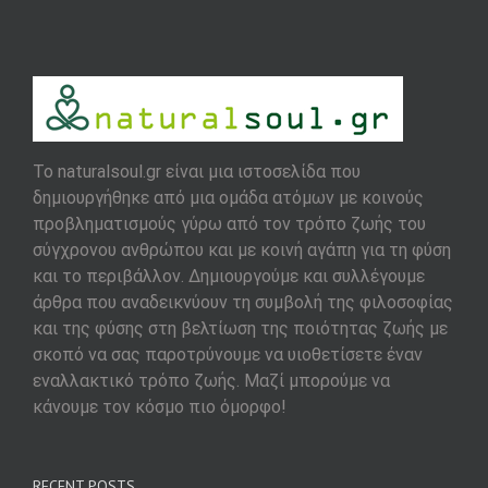
To naturalsoul.gr είναι μια ιστοσελίδα που
δημιουργήθηκε από μια ομάδα ατόμων με κοινούς
προβληματισμούς γύρω από τον τρόπο ζωής του
σύγχρονου ανθρώπου και με κοινή αγάπη για τη φύση
και το περιβάλλον. Δημιουργούμε και συλλέγουμε
άρθρα που αναδεικνύουν τη συμβολή της φιλοσοφίας
και της φύσης στη βελτίωση της ποιότητας ζωής με
σκοπό να σας παροτρύνουμε να υιοθετίσετε έναν
εναλλακτικό τρόπο ζωής. Μαζί μπορούμε να
κάνουμε τον κόσμο πιο όμορφο!
RECENT POSTS