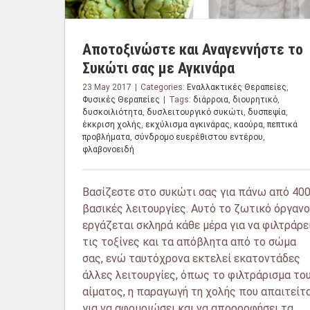
Αποτοξινώστε και Αναγεννήστε το
Συκώτι σας με Αγκινάρα
23 May 2017
|
Categories:
Εναλλακτικές Θεραπείες
,
Φυσικές Θεραπείες
|
Tags:
διάρροια
,
διουρητικό
,
δυσκοιλιότητα
,
δυσλειτουργικό συκώτι
,
δυσπεψία
,
έκκριση χολής
,
εκχύλισμα αγκινάρας
,
καούρα
,
πεπτικά
προβλήματα
,
σύνδρομο ευερέθιστου εντέρου
,
φλαβονοειδή
Βασίζεστε στο συκώτι σας για πάνω από 40
βασικές λειτουργίες. Αυτό το ζωτικό όργανο
εργάζεται σκληρά κάθε μέρα για να φιλτράρε
τις τοξίνες και τα απόβλητα από το σώμα
σας, ενώ ταυτόχρονα εκτελεί εκατοντάδες
άλλες λειτουργίες, όπως το φιλτράρισμα το
αίματος, η παραγωγή τη χολής που απαιτείτα
για να αφομοιώσει και να απορροφήσει τα