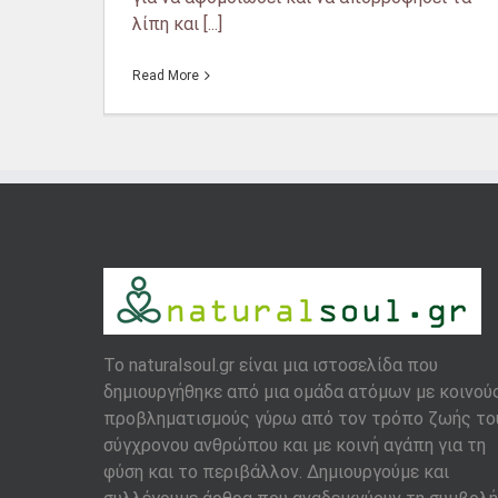
λίπη και [...]
Read More
To naturalsoul.gr είναι μια ιστοσελίδα που
δημιουργήθηκε από μια ομάδα ατόμων με κοινού
προβληματισμούς γύρω από τον τρόπο ζωής το
σύγχρονου ανθρώπου και με κοινή αγάπη για τη
φύση και το περιβάλλον. Δημιουργούμε και