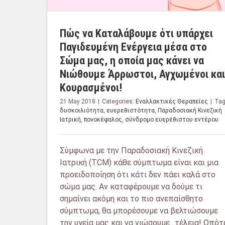
Πώς να Καταλάβουμε ότι υπάρχει
Παγιδευμένη Ενέργεια μέσα στο
Σώμα μας, η οποία μας κάνει να
Νιώθουμε Άρρωστοι, Αγχωμένοι και
Κουρασμένοι!
21 May 2018
|
Categories:
Εναλλακτικές Θεραπείες
|
Tag
δυσκοιλιότητα
,
ευερεθιστότητα
,
Παραδοσιακή Κινεζική
Ιατρική
,
πονοκέφαλος
,
σύνδρομο ευερέθιστου εντέρου
Σύμφωνα με την Παραδοσιακή Κινεζική
Ιατρική (TCM) κάθε σύμπτωμα είναι και μια
προειδοποίηση ότι κάτι δεν πάει καλά στο
σώμα μας. Αν καταφέρουμε να δούμε τι
σημαίνει ακόμη και το πιο ανεπαίσθητο
σύμπτωμα, θα μπορέσουμε να βελτιώσουμε
την υγεία μας και να νιώσουμε…τέλεια! Οπότε