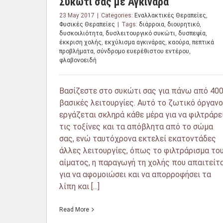
Συκώτι σας με Αγκινάρα
23 May 2017
|
Categories:
Εναλλακτικές Θεραπείες
,
Φυσικές Θεραπείες
|
Tags:
διάρροια
,
διουρητικό
,
δυσκοιλιότητα
,
δυσλειτουργικό συκώτι
,
δυσπεψία
,
έκκριση χολής
,
εκχύλισμα αγκινάρας
,
καούρα
,
πεπτικά
προβλήματα
,
σύνδρομο ευερέθιστου εντέρου
,
φλαβονοειδή
Βασίζεστε στο συκώτι σας για πάνω από 40
βασικές λειτουργίες. Αυτό το ζωτικό όργανο
εργάζεται σκληρά κάθε μέρα για να φιλτράρε
τις τοξίνες και τα απόβλητα από το σώμα
σας, ενώ ταυτόχρονα εκτελεί εκατοντάδες
άλλες λειτουργίες, όπως το φιλτράρισμα το
αίματος, η παραγωγή τη χολής που απαιτείτα
για να αφομοιώσει και να απορροφήσει τα
λίπη και [...]
Read More