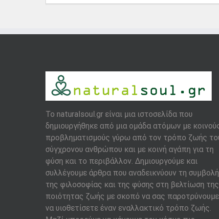
To naturalsoul.gr είναι μια ιστοσελίδα που
δημιουργήθηκε από μια ομάδα ατόμων με κοινού
προβληματισμούς γύρω από τον τρόπο ζωής το
σύγχρονου ανθρώπου και με κοινή αγάπη για τη
φύση και το περιβάλλον. Δημιουργούμε και
συλλέγουμε άρθρα που αναδεικνύουν τη συμβολή
της φιλοσοφίας και της φύσης στη βελτίωση της
ποιότητας ζωής με σκοπό να σας παροτρύνουμε
να υιοθετίσετε έναν εναλλακτικό τρόπο ζωής.