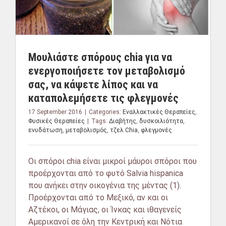
Μουλιάστε σπόρους chia για να
ενεργοποιήσετε τον μεταβολισμό
σας, να κάψετε λίπος και να
καταπολεμήσετε τις φλεγμονές
17 September 2016
|
Categories:
Εναλλακτικές Θεραπείες
,
Φυσικές Θεραπείες
|
Tags:
Διαβήτης
,
δυσκοιλιότητα
,
ενυδάτωση
,
μεταβολισμός
,
τζελ Chia
,
φλεγμονές
Οι σπόροι chia είναι μικροί μάυροι σπόροι που
προέρχονται από το φυτό Salvia hispanica
που ανήκει στην οικογένια της μέντας (1).
Προέρχονται από το Μεξικό, αν και οι
Αζτέκοι, οι Μάγιας, οι Ίνκας και ιθαγενείς
Αμερικανοί σε όλη την Κεντρική και Νότια