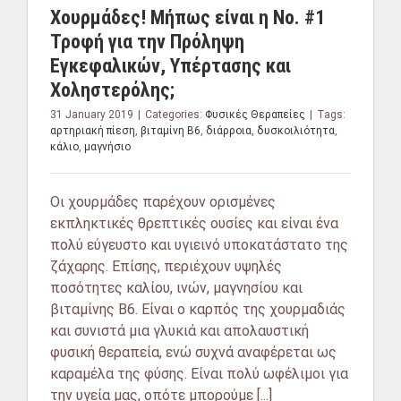
Χουρμάδες! Μήπως είναι η Νο. #1
Τροφή για την Πρόληψη
Εγκεφαλικών, Υπέρτασης και
Χοληστερόλης;
31 January 2019
|
Categories:
Φυσικές Θεραπείες
|
Tags:
αρτηριακή πίεση
,
βιταμίνη Β6
,
διάρροια
,
δυσκοιλιότητα
,
κάλιο
,
μαγνήσιο
Οι χουρμάδες παρέχουν ορισμένες
εκπληκτικές θρεπτικές ουσίες και είναι ένα
πολύ εύγευστο και υγιεινό υποκατάστατο της
ζάχαρης. Επίσης, περιέχουν υψηλές
ποσότητες καλίου, ινών, μαγνησίου και
βιταμίνης Β6. Είναι ο καρπός της χουρμαδιάς
και συνιστά μια γλυκιά και απολαυστική
φυσική θεραπεία, ενώ συχνά αναφέρεται ως
καραμέλα της φύσης. Είναι πολύ ωφέλιμοι για
την υγεία μας, οπότε μπορούμε [...]