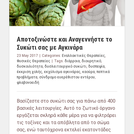
Αποτοξινώστε και Αναγεννήστε το
Συκώτι σας με Αγκινάρα
23 May 2017
|
Categories:
Εναλλακτικές Θεραπείες
,
Φυσικές Θεραπείες
|
Tags:
διάρροια
,
διουρητικό
,
δυσκοιλιότητα
,
δυσλειτουργικό συκώτι
,
δυσπεψία
,
έκκριση χολής
,
εκχύλισμα αγκινάρας
,
καούρα
,
πεπτικά
προβλήματα
,
σύνδρομο ευερέθιστου εντέρου
,
φλαβονοειδή
Βασίζεστε στο συκώτι σας για πάνω από 400
βασικές λειτουργίες. Αυτό το ζωτικό όργανο
εργάζεται σκληρά κάθε μέρα για να φιλτράρει
τις τοξίνες και τα απόβλητα από το σώμα
σας, ενώ ταυτόχρονα εκτελεί εκατοντάδες