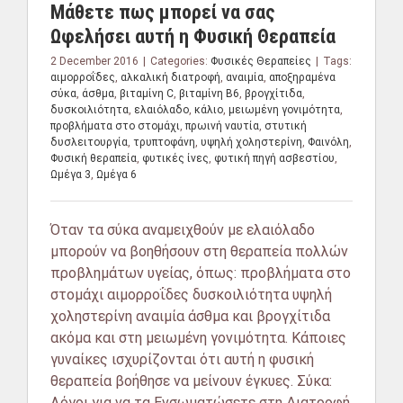
Μάθετε πως μπορεί να σας
Ωφελήσει αυτή η Φυσική Θεραπεία
2 December 2016
|
Categories:
Φυσικές Θεραπείες
|
Tags:
αιμορροΐδες
,
αλκαλική διατροφή
,
αναιμία
,
αποξηραμένα
σύκα
,
άσθμα
,
βιταμίνη C
,
βιταμίνη Β6
,
βρογχίτιδα
,
δυσκοιλιότητα
,
ελαιόλαδο
,
κάλιο
,
μειωμένη γονιμότητα
,
προβλήματα στο στομάχι
,
πρωινή ναυτία
,
στυτική
δυσλειτουργία
,
τρυπτοφάνη
,
υψηλή χοληστερίνη
,
Φαινόλη
,
Φυσική θεραπεία
,
φυτικές ίνες
,
φυτική πηγή ασβεστίου
,
Ωμέγα 3
,
Ωμέγα 6
Όταν τα σύκα αναμειχθούν με ελαιόλαδο
μπορούν να βοηθήσουν στη θεραπεία πολλών
προβλημάτων υγείας, όπως: προβλήματα στο
στομάχι αιμορροΐδες δυσκοιλιότητα υψηλή
χοληστερίνη αναιμία άσθμα και βρογχίτιδα
ακόμα και στη μειωμένη γονιμότητα. Κάποιες
γυναίκες ισχυρίζονται ότι αυτή η φυσική
θεραπεία βοήθησε να μείνουν έγκυες. Σύκα:
Λόγοι για να τα Ενσωματώσετε στη Διατροφή