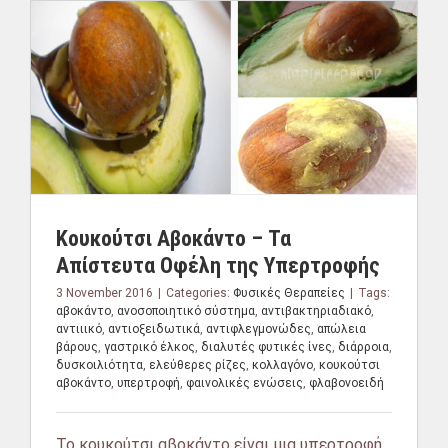
Κουκούτσι Αβοκάντο – Τα
Απίστευτα Οφέλη της Υπερτροφής
3 November 2016
|
Categories:
Φυσικές Θεραπείες
|
Tags:
αβοκάντο
,
ανοσοποιητικό σύστημα
,
αντιβακτηριαδιακό
,
αντιιικό
,
αντιοξειδωτικά
,
αντιφλεγμονώδες
,
απώλεια
βάρους
,
γαστρικό έλκος
,
διαλυτές φυτικές ίνες
,
διάρροια
,
δυσκοιλιότητα
,
ελεύθερες ρίζες
,
κολλαγόνο
,
κουκούτσι
αβοκάντο
,
υπερτροφή
,
φαινολικές ενώσεις
,
φλαβονοειδή
Το κουκούτσι αβοκάντο είναι μια υπερτροφή