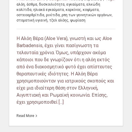
αλόη
,
άσθμα
,
δυσκοιλιότητα
,
εγκαύματα
,
ελκώδη
κολίτιδα
,
ηλιακά εγκαύματα
,
καρκίνος
,
κοψίματα
,
οστεοαρθρίτιδα
,
ρινίτιδα
,
ρπη των γεννητικών οργάνων
,
στοματική υγιεινή
,
τζελ αλόης
,
ψωρίαση
H Αλόη Βέρα (Aloe Vera), γνωστή και ως Aloe
Barbadensis, έχει γίνει πασίγνωστη τα
τελευταία χρόνια. Όμως, υπάρχουν ακόμα
κάποιοι που δε γνωρίζουν ότι η αλόη εκτός
από ένα διακοσμητικό φυτό έχει απίστευτες
θεραπευτικές ιδιότητες. Η Αλόη Βέρα
χρησιμοποιούνταν για ιατρικούς σκοπούς και
είχε μια ιδιαίτερη θέση στον Ελληνική,
Αιγυπτιακή και Ρωμαϊκή κοινωνία. Επίσης,
έχει χρησιμοποιθεί [...]
Read More