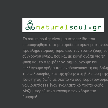
To naturalsoul.gr είναι μια ιστοσελίδα που
δημιουργήθηκε από μια ομάδα ατόμων με κοινού
προβληματισμούς γύρω από τον τρόπο ζωής το
σύγχρονου ανθρώπου και με κοινή αγάπη για τη
φύση και το περιβάλλον. Δημιουργούμε και
συλλέγουμε άρθρα που αναδεικνύουν τη συμβολή
της φιλοσοφίας και της φύσης στη βελτίωση της
ποιότητας ζωής με σκοπό να σας παροτρύνουμε
να υιοθετίσετε έναν εναλλακτικό τρόπο ζωής.
Μαζί μπορούμε να κάνουμε τον κόσμο πιο
όμορφο!