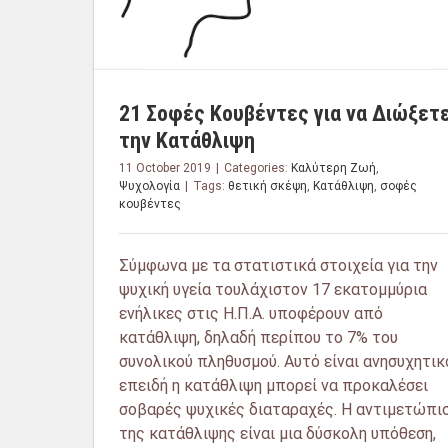
21 Σοφές Κουβέντες για να Διώξετ
την Κατάθλιψη
11 October 2019
|
Categories:
Καλύτερη Ζωή
,
Ψυχολογία
|
Tags:
θετική σκέψη
,
Κατάθλιψη
,
σοφές
κουβέντες
Σύμφωνα με τα στατιστικά στοιχεία για την
ψυχική υγεία τουλάχιστον 17 εκατομμύρια
ενήλικες στις Η.Π.Α. υποφέρουν από
κατάθλιψη, δηλαδή περίπου το 7% του
συνολικού πληθυσμού. Αυτό είναι ανησυχητικ
επειδή η κατάθλιψη μπορεί να προκαλέσει
σοβαρές ψυχικές διαταραχές. Η αντιμετώπι
της κατάθλιψης είναι μια δύσκολη υπόθεση,